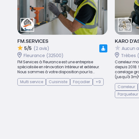
FM.SERVICES
KARO D'A
5/5
(2 avis)
Aucun a
Fleurance (32500)
Trèbes (
FM Services à Fleurance est une entreprise
Carreleur mo
spécialisée en rénovation Intérieur et extérieur.
depuis 2018. 
Nous sommes à votre disposition pour la...
carrelage gr
(jusqu'à 3m)!.
Multi service
Cuisiniste
Façadier
+9
Carreleur
Parqueteur