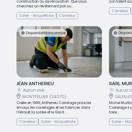
construction ou de rénovation. Que vous
son talent au 
cherchiez un revêtement poli ou...
Carreleur
Solier - Moquettiste
Carreleur
Disponibilité inconnue
Disponi
JEAN ANTHERIEU
SARL MUR
Aucun avis
Aucun a
MONTPELLIER (34070)
SALEILLE
Créée en 1996, Antherieu Carrelage pose les
Michel Murillo
émaux, les carrelages et les faïences dans
Carrelage il 
l’Hérault, la Lozère et le Gard....
faire...
Carreleur
Solier - Moquettiste
Solier - Mo