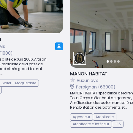
S
vis
11800)
saiste depuis 2006, Artisan
Spécialiste de la pose de
and et très grand format
MANON HABITAT
..
Aucun avis
Solier - Moquettiste
Perpignan (66000)
MANON HABITAT spécialiste de la ré
Tous Corps d'état haut de gamme,
Amélioration des performances éne
Réhabilitation des bâtiments et...
Agenceur
Architecte
Architecte d'intérieur
+15