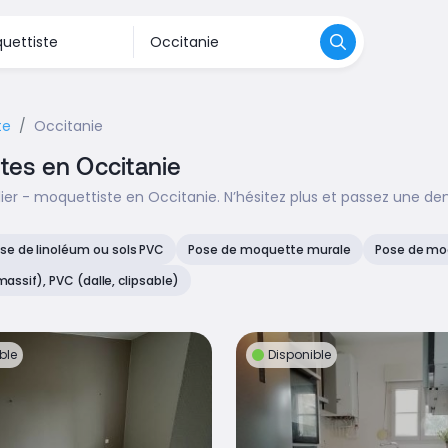
te
Occitanie
stes en Occitanie
ier - moquettiste en Occitanie. N’hésitez plus et passez une de
se de linoléum ou sols PVC
Pose de moquette murale
Pose de moq
massif), PVC (dalle, clipsable)
ble
Disponible