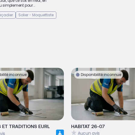
aux, que ce soit en neuf, en
u simplement pour...
açadier
Solier - Moquettiste
bilité inconnue
Disponibilité inconnue
 ET TRADITIONS EURL
HABITAT 26-07
Aucun avis
vis