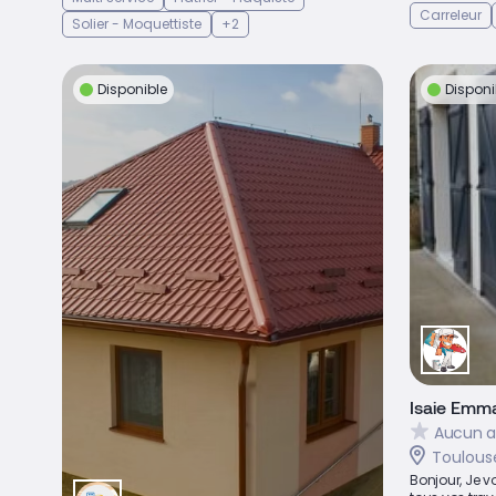
Carreleur
Solier - Moquettiste
+2
Disponible
Disponi
Isaie Emm
Aucun a
Toulous
Bonjour, Je v