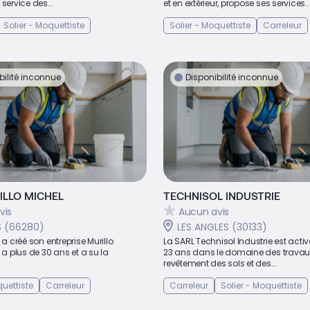
service des...
et en extérieur, propose ses services..
Solier - Moquettiste
Solier - Moquettiste
Carreleur
bilité inconnue
Disponibilité inconnue
ILLO MICHEL
TECHNISOL INDUSTRIE
vis
Aucun avis
S (66280)
LES ANGLES (30133)
 a créé son entreprise Murillo
La SARL Technisol Industrie est acti
y a plus de 30 ans et a su la
23 ans dans le domaine des travau
revêtement des sols et des...
quettiste
Carreleur
Carreleur
Solier - Moquettiste