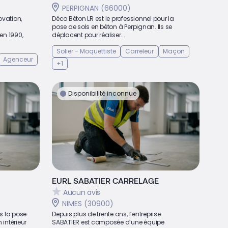
PERPIGNAN (66000)
ovation,
Déco Béton LR est le professionnel pour la
pose de sols en béton à Perpignan. Ils se
en 1990,
déplacent pour réaliser...
Solier - Moquettiste
Carreleur
Maçon
Agenceur
+1
Disponibilité inconnue
EURL SABATIER CARRELAGE
Aucun avis
NIMES (30900)
s la pose
Depuis plus de trente ans, l’entreprise
intérieur
SABATIER est composée d’une équipe