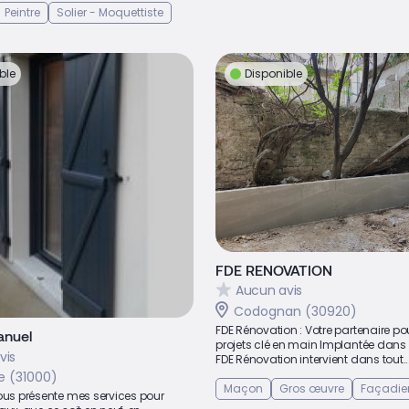
Peintre
Solier - Moquettiste
ble
Disponible
FDE RENOVATION
Aucun avis
Codognan (30920)
FDE Rénovation : Votre partenaire po
anuel
projets clé en main Implantée dans 
vis
FDE Rénovation intervient dans tout..
e (31000)
Maçon
Gros œuvre
Façadie
ous présente mes services pour