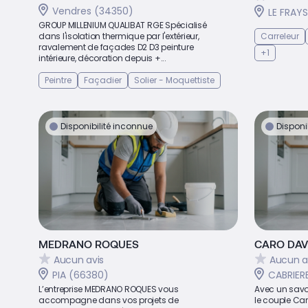
Vendres (34350)
LE FRAY
GROUP MILLENIUM QUALIBAT RGE Spécialisé
dans l'isolation thermique par l'extérieur,
Carreleur
ravalement de façades D2 D3 peinture
+1
intérieure, décoration depuis +...
Peintre
Façadier
Solier - Moquettiste
Disponibilité inconnue
Disponi
MEDRANO ROQUES
CARO DAV
Aucun avis
Aucun a
PIA (66380)
CABRIER
L’entreprise MEDRANO ROQUES vous
Avec un savoi
accompagne dans vos projets de
le couple Car