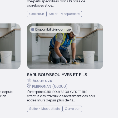
.
d’experts spécialisés dans la pose de
carrelages et de...
Carreleur
Solier - Moquettiste
Disponibilité inconnue
SARL BOUYSSOU YVES ET FILS
Aucun avis
PERPIGNAN (66000)
ve depuis
L'entreprise SARL BOUYSSOU YVES ET FILS
x de
effectue des travaux de revêtement des sols
et des murs depuis plus de 42...
Solier - Moquettiste
Carreleur