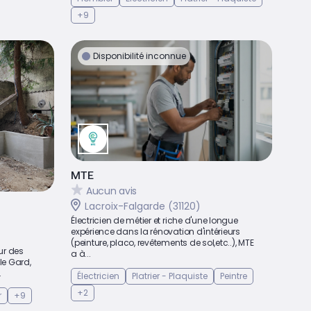
+9
Disponibilité inconnue
MTE
Aucun avis
Lacroix-Falgarde (31120)
Électricien de métier et riche d'une longue
expérience dans la rénovation d'intérieurs
(peinture, placo, revêtements de sol,etc..), MTE
ur des
a à...
le Gard,
.
Électricien
Platrier - Plaquiste
Peintre
+2
r
+9