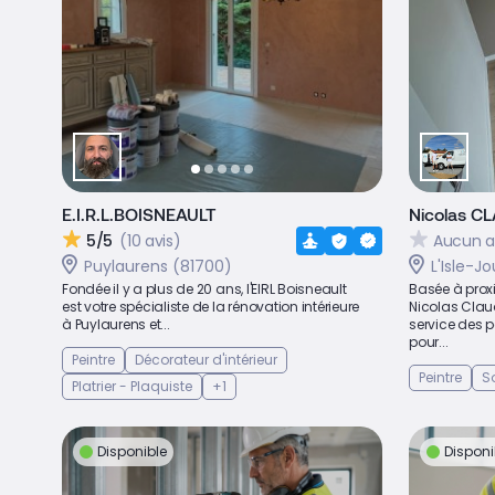
E.I.R.L.BOISNEAULT
Nicolas C
5/5
(10 avis)
Aucun a
Puylaurens (81700)
L'Isle-J
Fondée il y a plus de 20 ans, l'EIRL Boisneault
Basée à proxi
est votre spécialiste de la rénovation intérieure
Nicolas Clau
à Puylaurens et...
service des p
pour...
Peintre
Décorateur d'intérieur
Peintre
So
Platrier - Plaquiste
+1
Disponible
Disponi