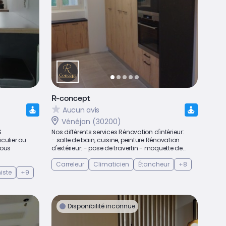
R-concept
Aucun avis
Vénéjan (30200)
S
Nos différents services Rénovation d'intérieur:
culier ou
- salle de bain, cuisine, peinture Rénovation
vous
d'extérieur: - pose de travertin - moquette de...
Carreleur
Climaticien
Étancheur
+8
iste
+9
Disponibilité inconnue