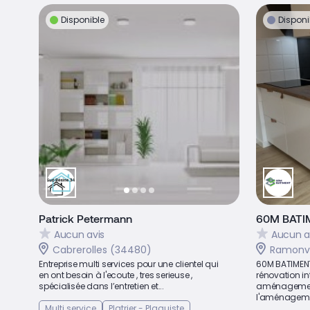
Disponible
Disponi
Patrick Petermann
60M BATI
Aucun avis
Aucun a
Cabrerolles (34480)
Ramonvi
Entreprise multi services pour une clientel qui
60M BATIMENT
en ont besoin à l'ecoute , tres serieuse ,
rénovation int
spécialisée dans l’entretien et...
aménagement i
l'aménageme
Multi service
Platrier - Plaquiste