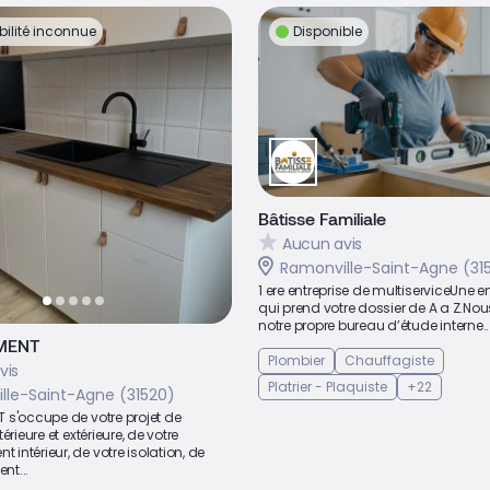
bilité inconnue
Disponible
Bâtisse Familiale
Aucun avis
Ramonville-Saint-Agne (31
1 ere entreprise de multiserviceUne e
qui prend votre dossier de A a Z.No
notre propre bureau d’étude interne...
MENT
Plombier
Chauffagiste
vis
Platrier - Plaquiste
+22
lle-Saint-Agne (31520)
 s'occupe de votre projet de
érieure et extérieure, de votre
ntérieur, de votre isolation, de
nt...