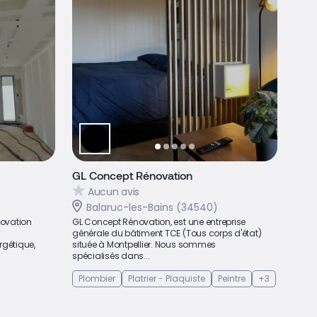
GL Concept Rénovation
Aucun avis
Balaruc-les-Bains (34540)
novation
GL Concept Rénovation, est une entreprise
générale du bâtiment TCE (Tous corps d'état)
rgétique,
située à Montpellier. Nous sommes
spécialisés dans...
Plombier
Platrier - Plaquiste
Peintre
+3