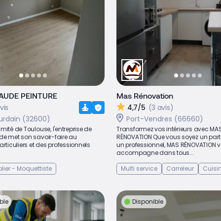
LAUDE PEINTURE
Mas Rénovation
vis
4,7/5
(3 avis)
ourdain (32600)
Port-Vendres (66660)
mité de Toulouse, l'entreprise de
Transformez vos intérieurs avec MA
de met son savoir-faire au
RÉNOVATION Que vous soyez un parti
articuliers et des professionnels
un professionnel, MAS RÉNOVATION 
accompagne dans tous...
lier - Moquettiste
Multi service
Carreleur
Cuisin
ble
Disponible