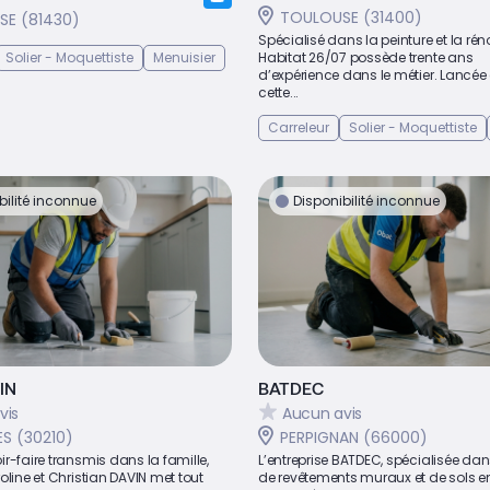
TOULOUSE (31400)
SSE (81430)
Spécialisé dans la peinture et la rén
Solier - Moquettiste
Menuisier
Habitat 26/07 possède trente ans
d’expérience dans le métier. Lancée 
cette...
Carreleur
Solier - Moquettiste
bilité inconnue
Disponibilité inconnue
IN
BATDEC
vis
Aucun avis
ES (30210)
PERPIGNAN (66000)
r-faire transmis dans la famille,
L’entreprise BATDEC, spécialisée dan
oline et Christian DAVIN met tout
de revêtements muraux et de sols en 