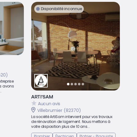
Disponibilité inconnue
520)
ntreprise
us avons
.
ARTI'SAM
Aucun avis
Villebrumier (82370)
La société ArtiSam intervient pour vos travaux
de rénovation de logement. Nous mettons à
votre disposition plus de 10 ans...
Plombier
Électricien
Platrier - Plaquiste