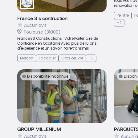
tous vos trav
rénovation, o
Peintre
F
France 3 s contruction
+2
Aucun avis
Toulouse (31000)
France 3S Constructions : Votre Partenaire de
Confiance en Occitanie Avec plus de 10 ans
d'expérience et un savoir-faire transmis...
Maçon
Façadier
Gros œuvre
+3
Disponibilité inconnue
Disponi
GROUP MILLENIUM
PARQUETS
Aucun avis
Aucun a