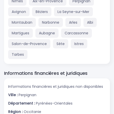
Nîmes
Aix-en-Provence
Perpignan
Avignon
Béziers
La Seyne-sur-Mer
Montauban
Narbonne
Arles
Albi
Martigues
Aubagne
Carcassonne
Salon-de-Provence
Sète
Istres
Tarbes
Informations financières et juridiques
Informations financières et juridiques non disponibles
Ville :
Perpignan
Département :
Pyrénées-Orientales
Région :
Occitanie