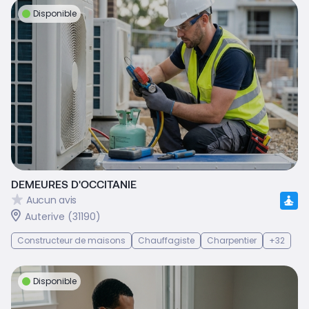
Disponible
DEMEURES D'OCCITANIE
Aucun avis
Auterive (31190)
Constructeur de maisons
Chauffagiste
Charpentier
+32
Disponible