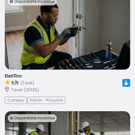
Disponibilité inconnue
Bati'Roc
5/5
(1 avis)
Tavel (30126)
Carreleur
Platrier - Plaquiste
Disponibilité inconnue