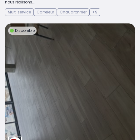
nous réalisons...
Multi service
Carreleur
Chaudronnier
+9
Disponible