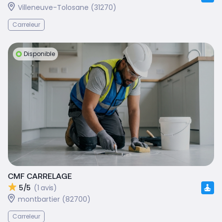
Villeneuve-Tolosane (31270)
Carreleur
Disponible
CMF CARRELAGE
5/5
(1 avis)
montbartier (82700)
Carreleur