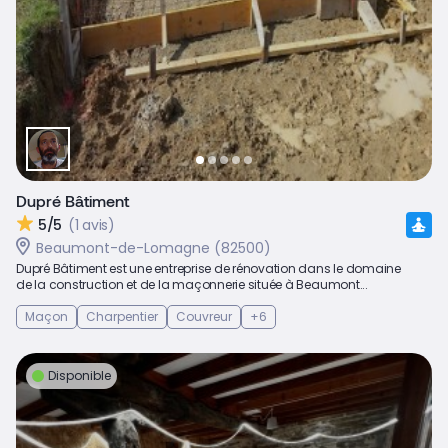
Dupré Bâtiment
5/5
(1 avis)
Beaumont-de-Lomagne (82500)
Dupré Bâtiment est une entreprise de rénovation dans le domaine
de la construction et de la maçonnerie située à Beaumont...
Maçon
Charpentier
Couvreur
+6
Disponible