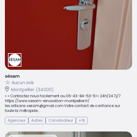
sésam
Aucun avis
Montpellier (34000)
« « Contactez nous facilement au 06-43-84-50-51 » 24h/24 7j/7
https://www.sesam-renovation-montpellier.fr/
les.artisans.sesam@gmail.com Votre contact de confiance sur
toute la métropole...
Agenceur
Autres
Canalisateur
+19