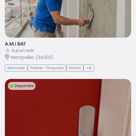
A.M.I BAT
Aucun avis
Montpellier (34000)
Menuisier
Platrier - Plaquiste
Peintre
+8
Disponible