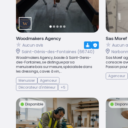
Woodmakers Agency
Sas Moref
Aucun avis
Aucun a
Saint-Génis-des-Fontaines (66740)
Narbonne
Woodmakers Agency, basée à Saint-Genis-
Sas Moref age
des-Fontaines, se distingue par sa
consacre avec
menuiserie bois sur mesure, spécialisée dans
Passion pour 
les dressings, caves à vin,...
Agenceur
Menuisier
Agenceur
Décorateur d'intérieur
+5
Disponible
Disponi