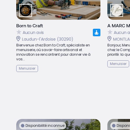
Born to Craft
A MARC M
Aucun avis
Aucun a
Laudun-l'Ardoise (30290)
MONTLAU
Bienvenue chez Born to Craft, spécialiste en
Bonjour, Menu
menuiserie, où savoir-faire artisanal et
chez le Compa
innovation se rencontrent pour donner vie à
priorité: la qu
vos...
Menuisier
Menuisier
Disponibilité inconnue
Disponi