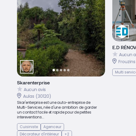
E.D RÉNOV
Aucun a
Frouzins
Multi servic
Skarenterprise
Aucun avis
Aulas (30120)
Skar'enterprise est une auto-entreprise de
Multi-Services, née d'une ambition de garder
un contact facile et rapide pour de petites
intereventions...
Cuisiniste
Agenceur
Décorateur d'intérieur
+2