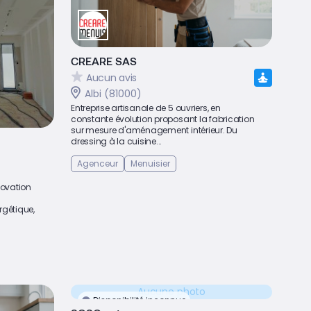
CREARE SAS
Aucun avis
Albi (81000)
Entreprise artisanale de 5 ouvriers, en
constante évolution proposant la fabrication
sur mesure d'aménagement intérieur. Du
dressing à la cuisine...
Agenceur
Menuisier
novation
rgétique,
Aucune photo
Disponibilité inconnue