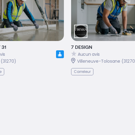
 31
7 DESIGN
vis
Aucun avis
 (31270)
Villeneuve-Tolosane (31270
e
Carreleur