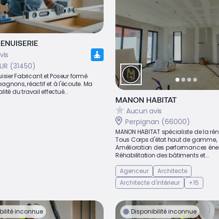
ENUISERIE
vis
R (31450)
isier Fabricant et Poseur formé
gnons, réactif et à l'écoute. Ma
alité du travail effectué...
MANON HABITAT
Aucun avis
Perpignan (66000)
MANON HABITAT spécialiste de la ré
Tous Corps d'état haut de gamme,
Amélioration des performances éne
Réhabilitation des bâtiments et...
Agenceur
Architecte
Architecte d'intérieur
+15
bilité inconnue
Disponibilité inconnue