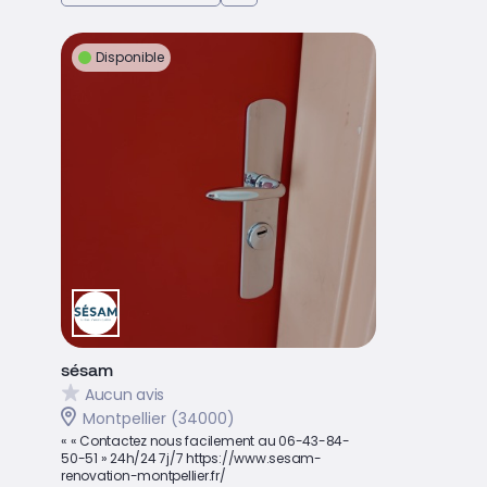
Disponible
sésam
Aucun avis
Montpellier (34000)
« « Contactez nous facilement au 06-43-84-
50-51 » 24h/24 7j/7 https://www.sesam-
renovation-montpellier.fr/