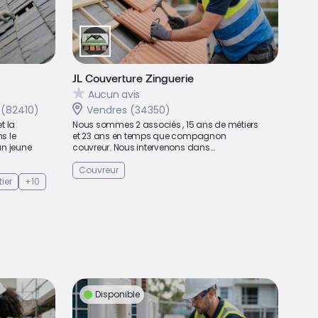
JL Couverture Zinguerie
Aucun avis
 (82410)
Vendres (34350)
t la
Nous sommes 2 associés , 15 ans de métiers
s le
et 23 ans en temps que compagnon
n jeune
couvreur. Nous intervenons dans...
Couvreur
ier
+10
Disponible