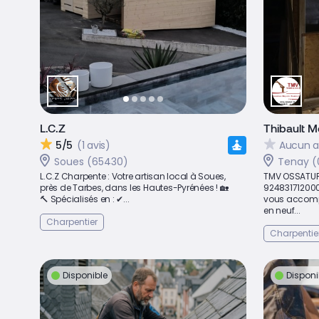
L.C.Z
Thibault M
5/5
(1 avis)
Aucun a
Soues (65430)
Tenay (
L.C.Z Charpente : Votre artisan local à Soues,
TMV OSSATURE 
près de Tarbes, dans les Hautes-Pyrénées ! 🏡
92483171200
🔨 Spécialisés en : ✔...
vous accomp
en neuf...
Charpentier
Charpentie
Disponible
Disponi