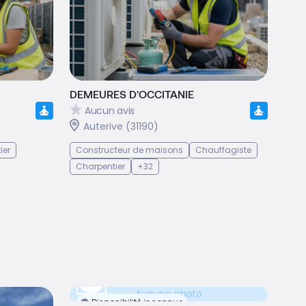
DEMEURES D'OCCITANIE
Aucun avis
Auterive (31190)
ier
Constructeur de maisons
Chauffagiste
Charpentier
+32
Aucune photo
Disponibilité inconnue