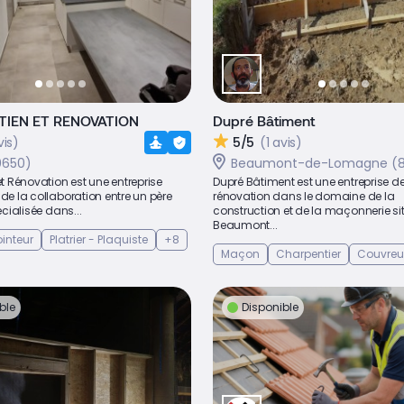
TIEN ET RENOVATION
Dupré Bâtiment
vis)
5/5
(1 avis)
0650)
Beaumont-de-Lomagne (8
 et Rénovation est une entreprise
Dupré Bâtiment est une entreprise d
 de la collaboration entre un père
rénovation dans le domaine de la
pécialisée dans...
construction et de la maçonnerie si
Beaumont...
ointeur
Platrier - Plaquiste
+8
Maçon
Charpentier
Couvreu
ble
Disponible