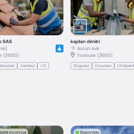
o SAS
kajdan dimitri
vis)
Aucun avis
e (31000)
Toulouse (31000)
enuisier
Jointeur
+12
Zingueur
Couvreur
Charpent
bilité inconnue
Disponible