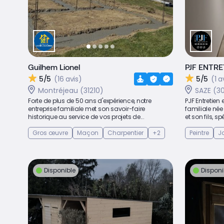
Guilhem Lionel
PJF ENTRE
5/5
(16 avis)
5/5
(1 a
Montréjeau (31210)
SAZE (3
Forte de plus de 50 ans d'expérience, notre
PJF Entretien
entreprise familiale met son savoir-faire
familiale née
historique au service de vos projets de...
et son fils, s
Gros œuvre
Maçon
Charpentier
+2
Peintre
J
Disponible
Disponi