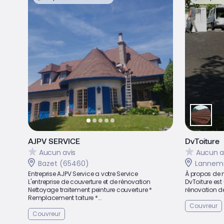
AJPV SERVICE
DvToiture
Aucun avis
Aucun a
Bazet (65460)
Lannem
Entreprise AJPV Service a votre Service
À propos de
L'entreprise de couverture et de rénovation
DvToiture est
Nettoyage traitement peinture couverture *
rénovation de 
Remplacement toiture *...
Couvreur
Couvreur