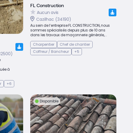
FL Construction
Aucun avis
Cazilhac (34190)
Au sein de l’entreprise FL CONSTRUCTION, nous
sommes spécialisés depuis plus de 10 ans
dans les travaux de maçonnerie générale,...
Charpentier
Chef de chantier
Coffreur / Bancheur
+5
2500)
e
tuée à
r
+6
Disponible