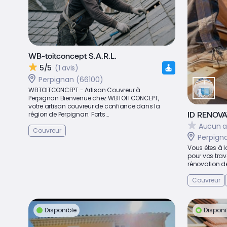
WB-toitconcept S.A.R.L.
5/5
(1 avis)
Perpignan (66100)
WBTOITCONCEPT - Artisan Couvreur à
Perpignan Bienvenue chez WBTOITCONCEPT,
votre artisan couvreur de confiance dans la
ID RENOV
région de Perpignan. Forts...
Aucun a
Couvreur
Perpign
Vous êtes à l
pour vos trav
rénovation de 
Couvreur
Disponible
Disponi