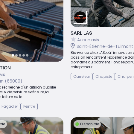
SARL LAS
Aucun avis
Saint-Étienne-de-Tulmont
Bienvenue chez LAS, où l'innovation e
passion rencontrent l'excellence dan
domaine du bâtiment. Fondée par u
entrepreneur...
ATION
vis
Carreleur
Chapiste
Charpent
an (66000)
a recherche d'un artisan qualifié
aux de peinture extérieure, la
toiture ou le...
Façadier
Peintre
ble
Disponible