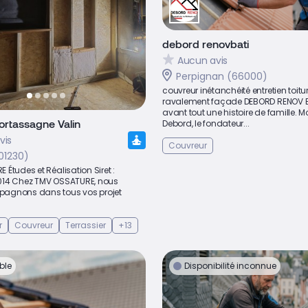
debord renovbati
Aucun avis
Perpignan (66000)
couvreur inétanchéité entretien toitu
ravalement façade DEBORD RENOV BA
avant tout une histoire de famille. M
ortassagne Valin
Debord, le fondateur...
vis
Couvreur
01230)
Études et Réalisation Siret :
014 Chez TMV OSSATURE, nous
agnons dans tous vos projet
r
Couvreur
Terrassier
+13
ble
Disponibilité inconnue