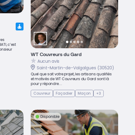
res
TI, c’est
onsieur
WT Couvreurs du Gard
Aucun avis
Saint-Martin-de-Valgalgues (30520)
Quel que soit votre projet, les artisans qualifiés
et motivés de WT Couvreurs du Gard sont là
pour y répondre....
Couvreur
Façadier
Maçon
+3
Disponible