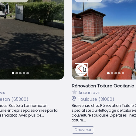
Rénovation Toiture Occitanie
vis
Aucun avis
ezan (65300)
Toulouse (31000)
 nous Basée à Lannemezan,
Bienvenue chez Rénovation Toiture 
 une entreprise passionnée par la
spécialiste du Nettoyage de toiture e
l’habitat. Avec plus de...
couverture Toulouse. Expertises : ne
toiture,...
Couvreur