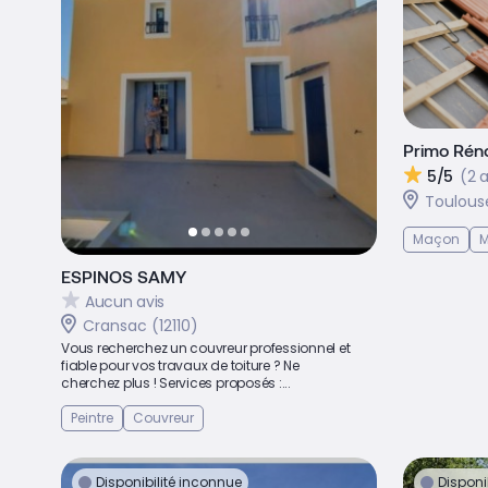
Primo Rén
5/5
(2 a
Toulous
Maçon
M
ESPINOS SAMY
Aucun avis
Cransac (12110)
Vous recherchez un couvreur professionnel et
fiable pour vos travaux de toiture ? Ne
cherchez plus ! Services proposés :...
Peintre
Couvreur
Disponibilité inconnue
Disponi