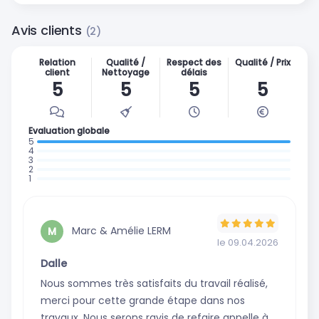
Avis clients
(2)
Relation
Qualité /
Respect des
Qualité / Prix
client
Nettoyage
délais
5
5
5
5
Evaluation globale
: 2 avis
:
:
0
:
0
:
avis
0
avis
0
avis
avis
Marc & Amélie LERM
M
le 09.04.2026
Dalle
Nous sommes très satisfaits du travail réalisé,
merci pour cette grande étape dans nos
travaux. Nous serons ravis de refaire appelle à