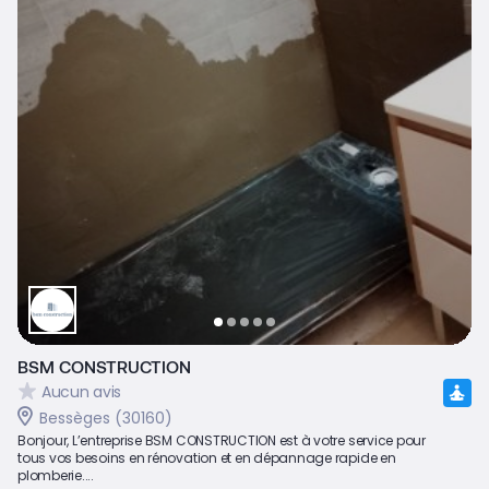
BSM CONSTRUCTION
Aucun avis
Bessèges (30160)
Bonjour, L’entreprise BSM CONSTRUCTION est à votre service pour
tous vos besoins en rénovation et en dépannage rapide en
plomberie....