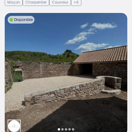
Maçon
Charpentier
Couvreur
+6
Disponible