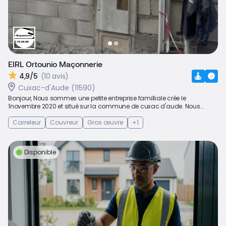
EIRL Ortounio Maçonnerie
4,9/5
(10 avis)
Cuxac-d'Aude (11590)
Bonjour, Nous sommes une petite entreprise familliale crée le
1novembre 2020 et situé sur la commune de cuxac d'aude. Nous...
Carreleur
Couvreur
Gros œuvre
+1
Disponible