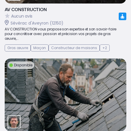
AV CONSTRUCTION
Aucun avis
Sévérac d'Aveyron (12150)
AV CONSTRUCTION vous propose son expertise et son savoir-faire
pour concrétiser avec passion et précision vos projets de gros
œuvre,...
Gros œuvre
Maçon
Constructeur de maisons
+2
Disponible