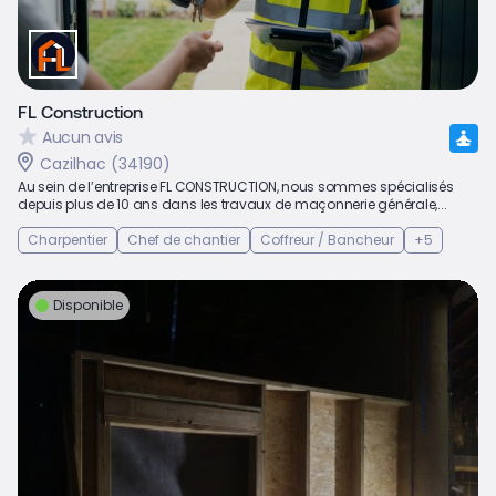
FL Construction
Aucun avis
Cazilhac (34190)
Au sein de l’entreprise FL CONSTRUCTION, nous sommes spécialisés
depuis plus de 10 ans dans les travaux de maçonnerie générale,...
Charpentier
Chef de chantier
Coffreur / Bancheur
+5
Disponible