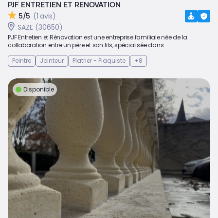
PJF ENTRETIEN ET RENOVATION
5/5
(1 avis)
SAZE (30650)
PJF Entretien et Rénovation est une entreprise familiale née de la
collaboration entre un père et son fils, spécialisée dans...
Peintre
Jointeur
Platrier - Plaquiste
+8
Disponible