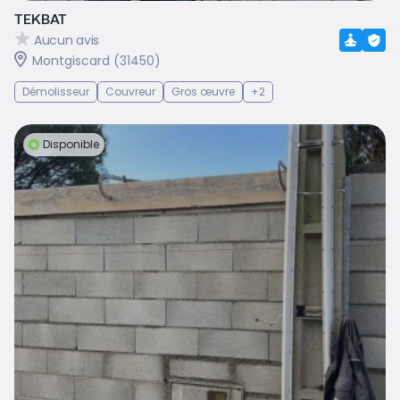
TEKBAT
Aucun avis
Montgiscard (31450)
Démolisseur
Couvreur
Gros œuvre
+2
Disponible