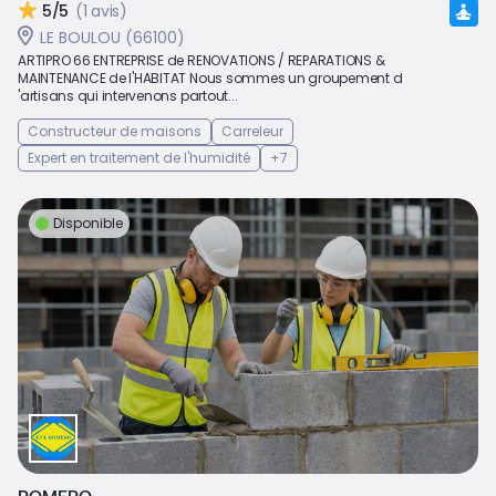
5/5
(1 avis)
LE BOULOU (66100)
ARTIPRO 66 ENTREPRISE de RENOVATIONS / REPARATIONS &
MAINTENANCE de l'HABITAT Nous sommes un groupement d
'artisans qui intervenons partout...
Constructeur de maisons
Carreleur
Expert en traitement de l'humidité
+7
Disponible
ROMERO