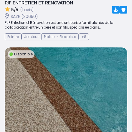
PJF ENTRETIEN ET RENOVATION
5/5
(1 avis)
SAZE (30650)
PJF Entretien et Rénovation est une entreprise familiale née de la
collaboration entre un père et son fils, spécialisée dans...
Peintre
Jointeur
Platrier - Plaquiste
+8
Disponible