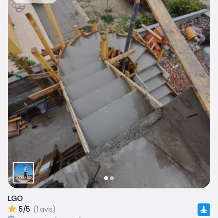
LGO
5/5
(1 avis)