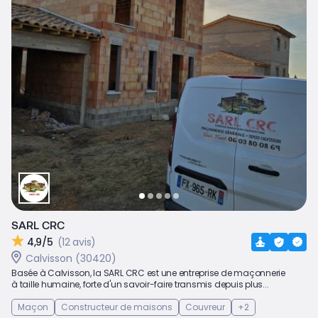
SARL CRC
4,9/5
(12 avis)
Calvisson (30420)
Basée à Calvisson, la SARL CRC est une entreprise de maçonnerie
à taille humaine, forte d'un savoir-faire transmis depuis plus...
Maçon
Constructeur de maisons
Couvreur
+2