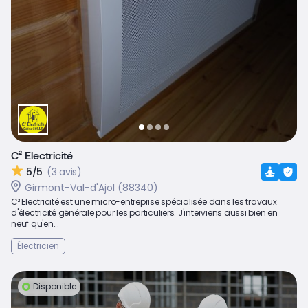
C² Electricité
5/5
(3 avis)
Girmont-Val-d'Ajol (88340)
C² Electricité est une micro-entreprise spécialisée dans les travaux
d'électricité générale pour les particuliers. J'interviens aussi bien en
neuf qu'en...
Électricien
Disponible