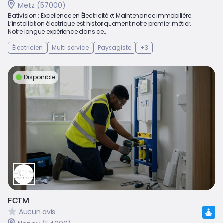
Metz (57000)
Bativision : Excellence en Électricité et Maintenance immobilière
L’installation électrique est historiquement notre premier métier.
Notre longue expérience dans ce...
Électricien
Multi service
Paysagiste
+3
Disponible
FCTM
Aucun avis