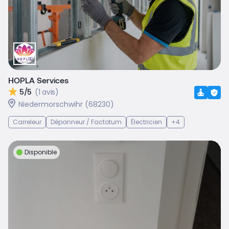
HOPLA Services
5/5
(1 avis)
Niedermorschwihr (68230)
Carreleur
Dépanneur / Factotum
Électricien
+4
Disponible