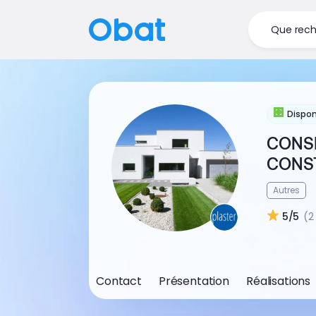
Que rech
Dispon
CONSE
CONS
Autres
5/5
(2
Contact
Présentation
Réalisations