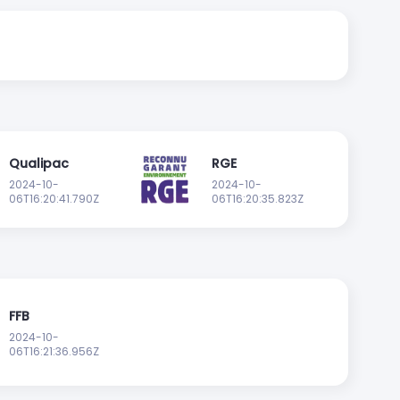
Qualipac
RGE
2024-10-
2024-10-
06T16:20:41.790Z
06T16:20:35.823Z
FFB
2024-10-
06T16:21:36.956Z