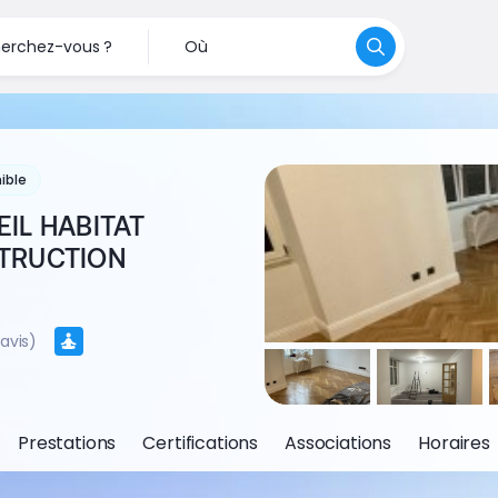
erchez-vous ?
Où
ible
IL HABITAT
TRUCTION
 avis)
Prestations
Certifications
Associations
Horaires