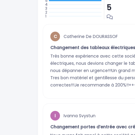
5
: 2 avis
:
:
0
:
0
:
avis
0
avis
0
avis
Catherine De DOURASSOF
C
avis
Changement des tableaux électrique
Très bonne expérience avec cette sociét
électriques, nous devions changer le tab
nous dépanner en urgence!!!Un grand mer
Tres bon matériel et gentillesse du person
correctes!!!Je recommande à 200%!!+
Ivanna Svystun
I
Changement portes d’entrée avec créa