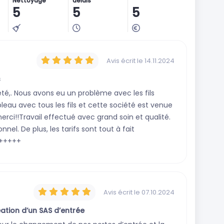
Nettoyage
délais
5
5
5
Avis écrit
le 14.11.2024
s
é,. Nous avons eu un problème avec les fils
leau avec tous les fils et cette société est venue
ci!!Travail effectué avec grand soin et qualité.
nel. De plus, les tarifs sont tout à fait
++++++
Avis écrit
le 07.10.2024
tion d’un SAS d’entrée