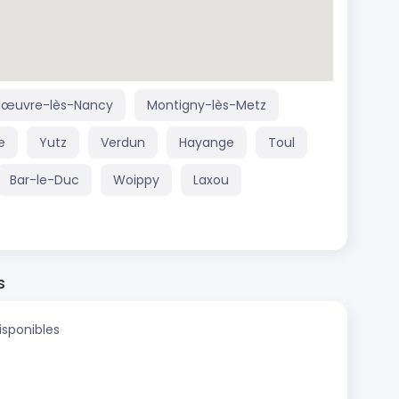
œuvre-lès-Nancy
Montigny-lès-Metz
e
Yutz
Verdun
Hayange
Toul
Bar-le-Duc
Woippy
Laxou
s
isponibles