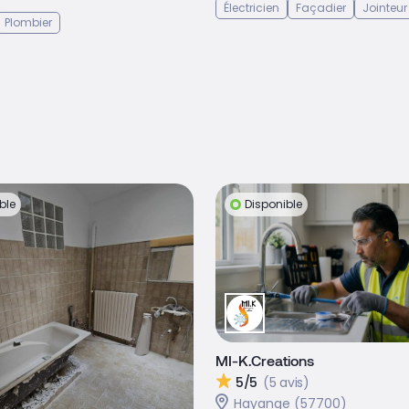
Électricien
Façadier
Jointeur
Plombier
ble
Disponible
MI-K.Creations
5/5
(5 avis)
Hayange (57700)