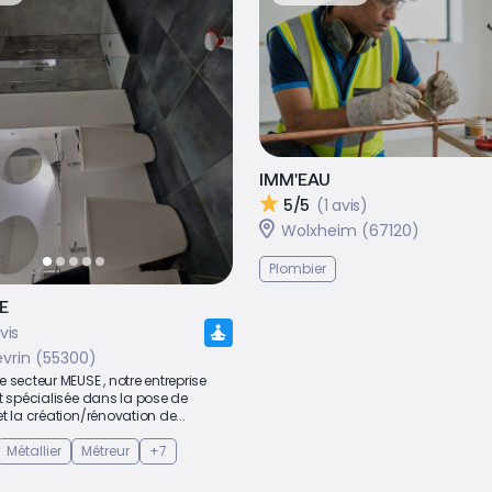
IMM'EAU
5/5
(1 avis)
Wolxheim (67120)
Plombier
E
vis
rin (55300)
 secteur MEUSE , notre entreprise
t spécialisée dans la pose de
t la création/rénovation de...
Métallier
Métreur
+7