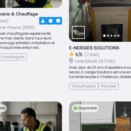
erie & Chauffage
avis)
ne-Fresne (51110)
ier chauffagiste expérimenté,
 mes clients dans tous leurs
annage, entretien, installation et
E-NERGIES SOLUTIONS
haque intervention est...
5/5
(7 avis)
Chauffagiste
CHATENOIS (67730)
Avec plus de 20 ans d’expérience sur
terrain, E-nergie Solutions est une en
familiale basée à Châtenois, dédiée 
Chauffagiste
Plombier
ble
Disponible