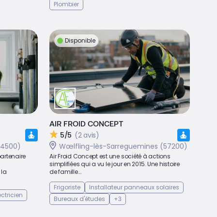
Plombier
Disponible
AIR FROID CONCEPT
5/5
(2 avis)
54500)
Wœlfling-lès-Sarreguemines (57200)
partenaire
Air Froid Concept est une société à actions
simplifiées qui a vu le jour en 2015. Une histoire
 la
de famille...
Frigoriste
Installateur panneaux solaires
ectricien
Bureaux d'études
+3