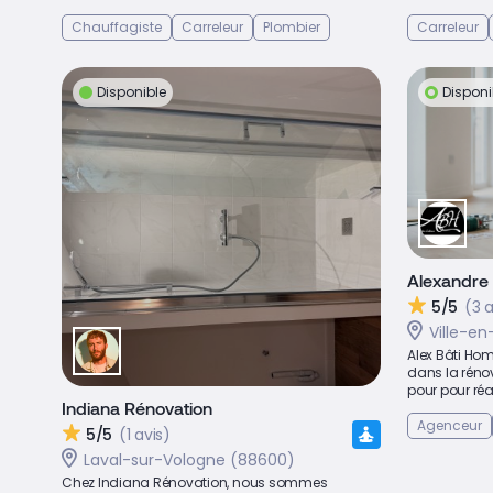
Chauffagiste
Carreleur
Plombier
Carreleur
Disponible
Disponi
Alexandre
5/5
(3 a
Ville-en
Alex Bâti Hom
dans la réno
pour pour réal
Indiana Rénovation
Agenceur
5/5
(1 avis)
Laval-sur-Vologne (88600)
Chez Indiana Rénovation, nous sommes