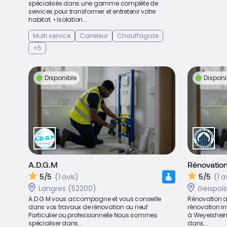
spécialisés dans une gamme complète de
services pour transformer et entretenir votre
habitat. • Isolation...
Multi service
Carreleur
Chauffagiste
+5
Disponible
Disponi
A.D.G.M
Rénovation
5/5
(1 avis)
5/5
(1 a
Langres (52200)
Geispol
A.D.G.M vous accompagne et vous conseille
Rénovation au
dans vos travaux de rénovation ou neuf
rénovation in
Particulier ou professionnelle Nous sommes
à Weyersheim
spécialiser dans...
dans...