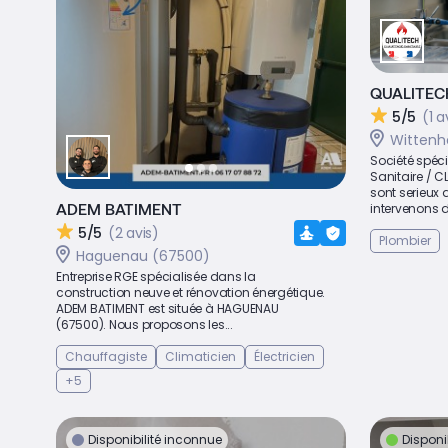
QUALITEC
5/5
(1 a
Wittenh
Société spéc
Sanitaire / C
sont serieux
ADEM BATIMENT
intervenons d
5/5
(2 avis)
Plombier
Haguenau (67500)
Entreprise RGE spécialisée dans la
construction neuve et rénovation énergétique.
ADEM BATIMENT est située à HAGUENAU
(67500). Nous proposons les...
Chauffagiste
Climaticien
Électricien
+5
Disponibilité inconnue
Disponi