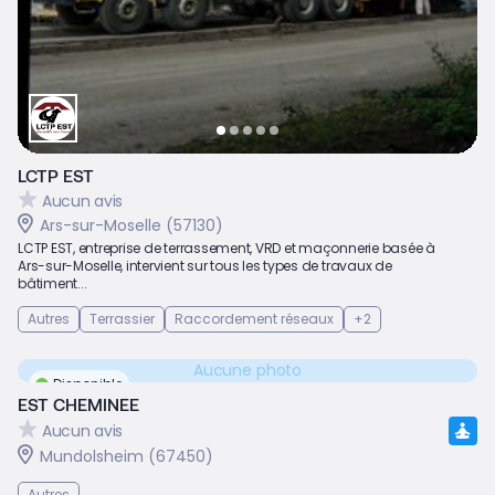
LCTP EST
Aucun avis
Ars-sur-Moselle (57130)
LCTP EST, entreprise de terrassement, VRD et maçonnerie basée à
Ars-sur-Moselle, intervient sur tous les types de travaux de
bâtiment...
Autres
Terrassier
Raccordement réseaux
+2
Aucune photo
Disponible
EST CHEMINEE
Aucun avis
Mundolsheim (67450)
Autres