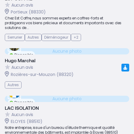
Aucun avis
Portieux (88330)
Chez Est Coffre, nous sommes experts en coffres-forts et
protégeons vos biens précieux et documents importants avec des
solutions de...
Serrurier
Autres
Déménageur
+2
Aucune photo
Disponible
Hugo Marchal
Aucun avis
Rozières-sur-Mouzon (88320)
Autres
Aucune photo
Disponible
LAC ISOLATION
Aucun avis
ELOYES (88510)
Notre entreprise, issue d'un bureau d'étude thermique et qualité
environnementale des bâtiments, est implantée à Éloyes (88510)