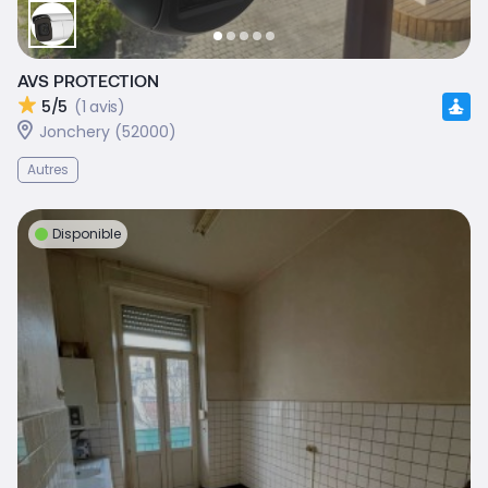
AVS PROTECTION
5/5
(1 avis)
Jonchery (52000)
Autres
Disponible