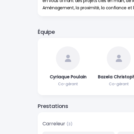
en vous offrant des projets clés en main, de l
Aménagement, la proximité, la confiance et 
Équipe
Cyriaque Poulain
Bazela Christop
Co-gérant
Co-gérant
Prestations
Carreleur
(3)