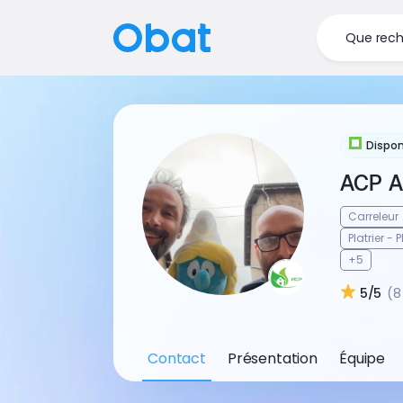
Que rech
Dispon
ACP 
Carreleur
Platrier - 
+5
5/5
(8
Contact
Présentation
Équipe