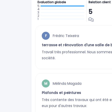
Evaluation globale
Relation client
5
: 8 avis
:
:
0
:
0
:
avis
0
avis
0
avis
Frédric Teixeira
F
avis
terrasse et rénovation d'une salle de 
Travail très professionnel. Nous somme
société.
Mélinda Magada
M
Plafonds et peintures
Très contente des travaux qui ont été ef
eux pour d'autres travaux