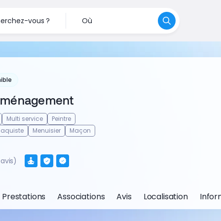
erchez-vous ?
Où
ible
Aménagement
Multi service
Peintre
Plaquiste
Menuisier
Maçon
 avis)
Prestations
Associations
Avis
Localisation
Infor