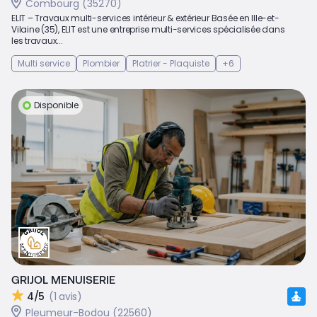
Combourg (35270)
ELIT – Travaux multi-services intérieur & extérieur Basée en Ille-et-
Vilaine (35), ELIT est une entreprise multi-services spécialisée dans
les travaux...
Multi service
Plombier
Platrier - Plaquiste
+6
Disponible
GRIJOL MENUISERIE
4/5
(1 avis)
Pleumeur-Bodou (22560)