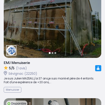
EMJ Menuiserie
5/5
(1 avis)
Sévignac (22250)
Je suis Julien MAZEAU, j'ai 37 ans,je suis marié et père de 4 enfants.
Fort d'une expérience de +20 ans,...
Menuisier
Disponible