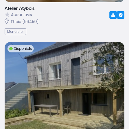
Atelier Atybois
Aucun avis
Theix (56450)
Menuisier
Disponible