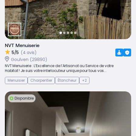
NVT Menuiserie
5/5
(4 avis)
Goulven (29890)
NVT Menuiserie : L’Excellence de l’Artisanat au Service de votre
Habitat ! Je suis votre interlocuteur unique pour tous vos...
Menuisier
Charpentier
Étancheur
+2
Disponible