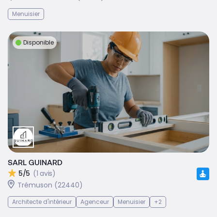
Menuisier
Disponible
SARL GUINARD
5/5
(1 avis)
Trémuson (22440)
Architecte d'intérieur
Agenceur
Menuisier
+2