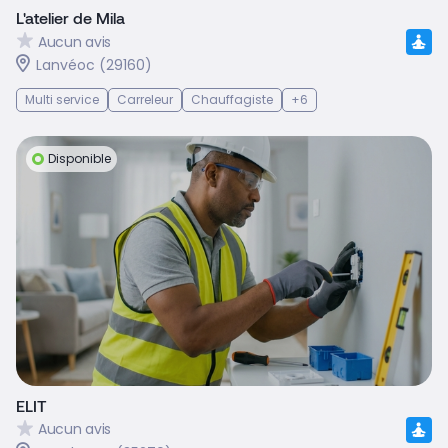
L'atelier de Mila
Aucun avis
Lanvéoc (29160)
Multi service
Carreleur
Chauffagiste
+6
Disponible
ELIT
Aucun avis