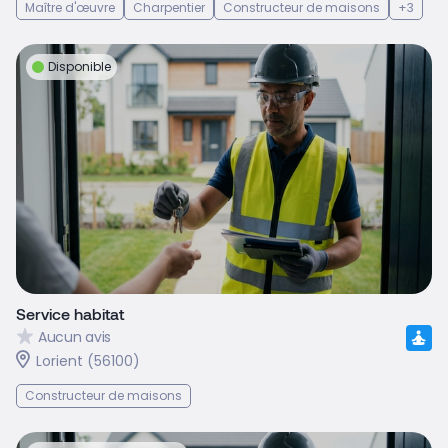
Maître d'œuvre
Charpentier
Constructeur de maisons
+3
Disponible
Service habitat
Aucun avis
Lorient (56100)
Constructeur de maisons