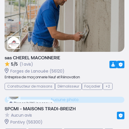
sas CHEREL MACONNERIE
5/5
(1 avis)
Forges de Lanouée (56120)
Entreprise de maçonnerie Neuf et Rénovation
Constructeur de maisons
Démolisseur
Façadier
+2
Aucune photo
Disponibilité inconnue
SPCMI - MAISONS TRADI-BREIZH
Aucun avis
Pontivy (56300)