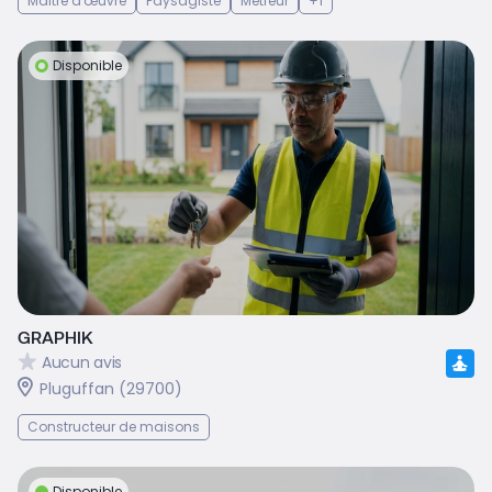
Maître d'œuvre
Paysagiste
Métreur
+1
Disponible
GRAPHIK
Aucun avis
Pluguffan (29700)
Constructeur de maisons
Disponible