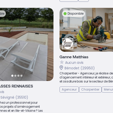
ble
Disponible
Ganne Matthias
Aucun avis
Bénodet (29950)
Charpentier - Agenceur, je réalise d
d'agencement intérieur et extérieur,
et ossature bois sur le secteur de Bé
ASSES RENNAISES
Agenceur
Charpentier
Menui
vis
Sévigné (35510)
hez un professionnel pour
vos projets d'aménagement
nnes et en Ille-et-Vilaine ? Les