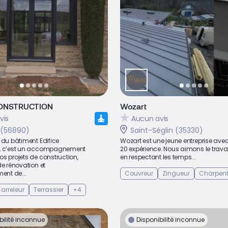
CONSTRUCTION
Wozart
vis
Aucun avis
 (56890)
Saint-Séglin (35330)
 du bâtiment Edifice
Wozart est une jeune entreprise ave
n, c’est un accompagnement
20 expérience. Nous aimons le travail
s projets de construction,
en respectant les temps...
de rénovation et
nt de...
Couvreur
Zingueur
Charpent
arreleur
Terrassier
+4
bilité inconnue
Disponibilité inconnue