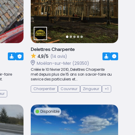
Delettres Charpente
4,9/5
(14 avis)
Moëlan-sur-Mer (29350)
Créée le 10 février 2010, Delettres Charpente
r-faire
met depuis plus de 15 ans son savoir-faire au
t.
service des particuliers et...
Charpentier
Couvreur
Zingueur
+1
eur
Disponible