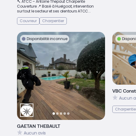
🔨 ATCC – Antoine Thepaut Charpente
Couverture 📍 Basé à Huelgoat, intervention
sur tout le secteur et ses alentours ATCC...
Couvreur
Charpentier
Disponibilité inconnue
Disponi
VBC Constr
Aucun a
Charpentie
GAETAN THEBAULT
Aucun avis