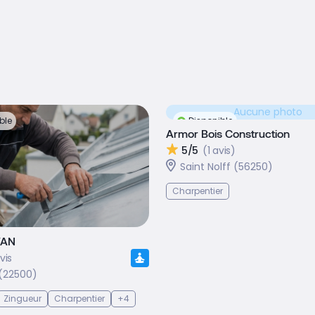
Aucune photo
ble
Disponible
Armor Bois Construction
5/5
(1 avis)
Saint Nolff (56250)
Charpentier
WAN
vis
(22500)
Zingueur
Charpentier
+4