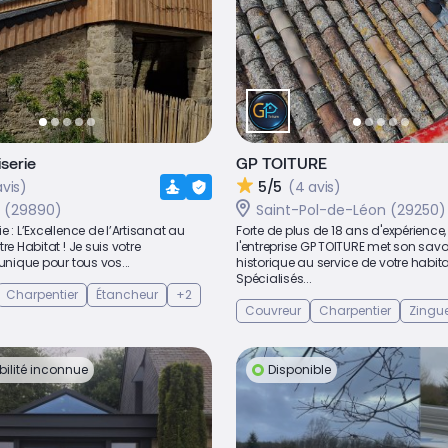
serie
GP TOITURE
avis)
5/5
(4 avis)
 (29890)
Saint-Pol-de-Léon (29250)
e : L’Excellence de l’Artisanat au
Forte de plus de 18 ans d'expérience,
re Habitat ! Je suis votre
l'entreprise GP TOITURE met son savoi
 unique pour tous vos...
historique au service de votre habita
Spécialisés...
Charpentier
Étancheur
+2
Couvreur
Charpentier
Zingu
bilité inconnue
Disponible