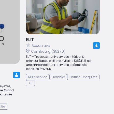
ELIT
Aucun avis
Combourg (35270)
ELIT – Travaux multi-services intérieur &
extérieur Basée en Ille-et-Vilaine (35), ELIT est
une entreprise multi-services spécialisée
dans les travaux...
Multi service
Plombier
Platrier - Plaquiste
+6
eyettes,
gne, Grand
écialisée
tier