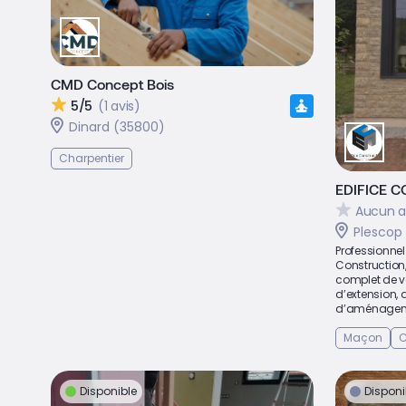
CMD Concept Bois
5/5
(1 avis)
Dinard (35800)
Charpentier
EDIFICE 
Aucun a
Plescop
Professionnel
Constructio
complet de vo
d’extension, 
d’aménageme
Maçon
C
Disponible
Disponi