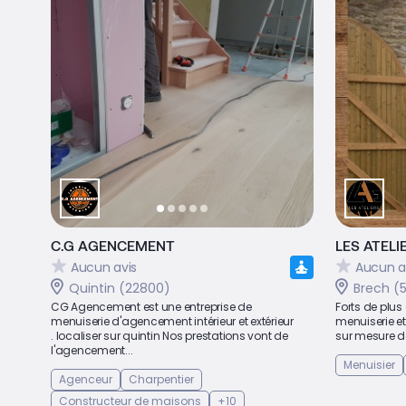
C.G AGENCEMENT
LES ATEL
Aucun avis
Aucun a
Quintin (22800)
Brech (
CG Agencement est une entreprise de
Forts de plus
menuiserie d'agencement intérieur et extérieur
menuiserie e
. localiser sur quintin Nos prestations vont de
sur mesure de
l'agencement...
Menuisier
Agenceur
Charpentier
Constructeur de maisons
+10