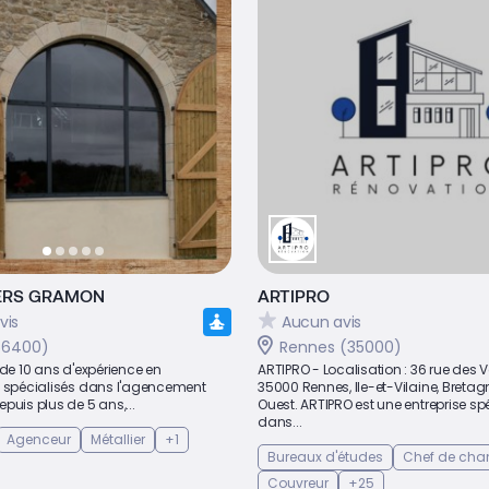
IERS GRAMON
ARTIPRO
vis
Aucun avis
56400)
Rennes (35000)
 de 10 ans d'expérience en
ARTIPRO - Localisation : 36 rue des V
t spécialisés dans l'agencement
35000 Rennes, Ile-et-Vilaine, Breta
puis plus de 5 ans,...
Ouest. ARTIPRO est une entreprise sp
dans...
Agenceur
Métallier
+1
Bureaux d'études
Chef de chan
Couvreur
+25