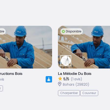
ble
Disponible
uctions Bois
La Mélodie Du Bois
5/5
(1 avis)
vis
Bohars (29820)
r
Charpentier
Couvreur