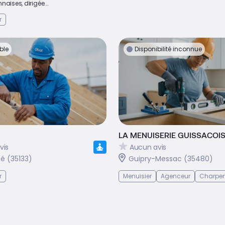
naises, dirigée...
r
ble
Disponibilité inconnue
LA MENUISERIE GUISSACOI
vis
Aucun avis
 (35133)
Guipry-Messac (35480)
r
Menuisier
Agenceur
Charpen