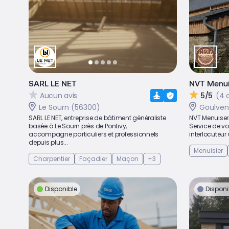
SARL LE NET
NVT Menui
Aucun avis
5/5
(4 
Le Sourn (56300)
Goulven
SARL LE NET, entreprise de bâtiment généraliste
NVT Menuiseri
basée à Le Sourn près de Pontivy,
Service de vot
accompagne particuliers et professionnels
interlocuteur
depuis plus...
Menuisier
Charpentier
Façadier
Maçon
+3
Disponible
Disponi