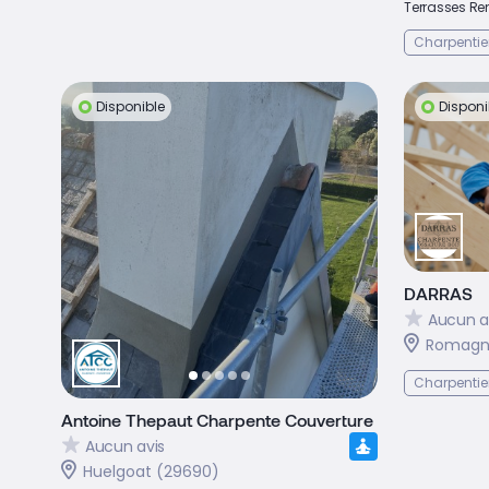
Terrasses Ren
Charpentie
Disponible
Disponi
DARRAS
Aucun a
Romagné
Charpentie
Antoine Thepaut Charpente Couverture
Aucun avis
Huelgoat (29690)