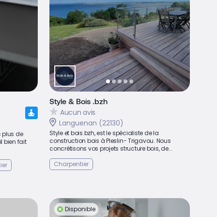
Style & Bois .bzh
Aucun avis
Languenan (22130)
Style et bois.bzh, est le spécialiste de la
c plus de
construction bois à Pleslin- Trigavou. Nous
 bien fait
concrétisons vos projets structure bois, de...
Charpentier
ier
Disponible