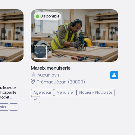
Disponible
Mareix menuiserie
Aucun avis
Trémaouézan (29800)
es travaux
 charpente
Agenceur
Menuisier
Platrier - Plaquiste
nodet...
+1
sier
+1