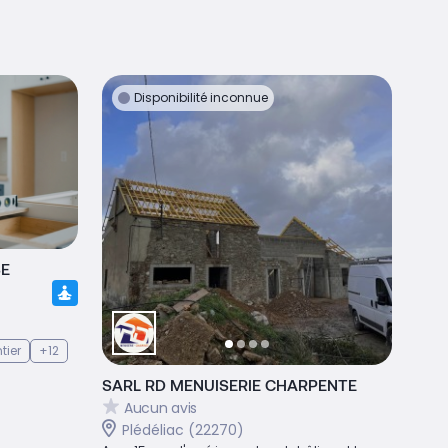
Disponibilité inconnue
SE
tier
+12
SARL RD MENUISERIE CHARPENTE
Aucun avis
Plédéliac (22270)