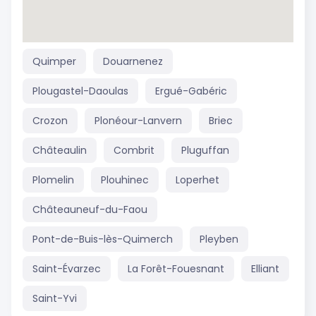
Quimper
Douarnenez
Plougastel-Daoulas
Ergué-Gabéric
Crozon
Plonéour-Lanvern
Briec
Châteaulin
Combrit
Pluguffan
Plomelin
Plouhinec
Loperhet
Châteauneuf-du-Faou
Pont-de-Buis-lès-Quimerch
Pleyben
Saint-Évarzec
La Forêt-Fouesnant
Elliant
Saint-Yvi