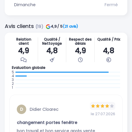
Dimanche
Fermé
Avis clients
(19)
4,9 / 5
(21 avis)
Relation
Qualité /
Respect des
Qualité / Prix
client
Nettoyage
délais
4,9
4,8
4,9
4,8
Evaluation globale
: 17 avis
: 2
:
avis
:
0
:
0
avis
0
avis
avis
Didier Cloarec
D
le 27.07.2026
changement portes fenêtre
bon travail et bon service après vente