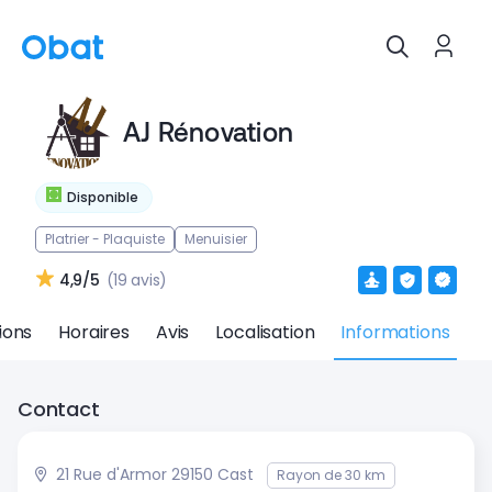
AJ Rénovation
Disponible
Platrier - Plaquiste
Menuisier
4,9/5
(19 avis)
ions
Horaires
Avis
Localisation
Informations
Contact
21 Rue d'Armor 29150 Cast
Rayon de 30 km