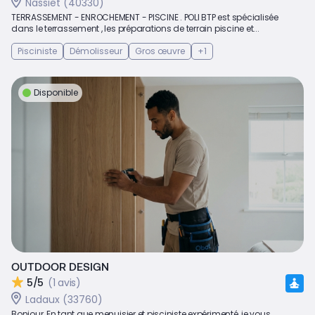
Nassiet (40330)
TERRASSEMENT - ENROCHEMENT - PISCINE . POLI BTP est spécialisée
dans le terrassement , les préparations de terrain piscine et...
Pisciniste
Démolisseur
Gros œuvre
+1
Disponible
OUTDOOR DESIGN
5/5
(1 avis)
Ladaux (33760)
Bonjour, En tant que menuisier et pisciniste expérimenté, je vous