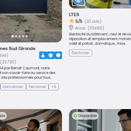
LTES
5/5
(20 avis)
Arsac (33460)
électricité du bâtiment , neuf et rénov
réparation et remplacement motori
volet et portail , domotique , mise...
mes Sud Gironde
Électricien
avis)
 (33730)
14 par Benoît Caumont, notre
t son savoir-faire au service des
t des professionnels pour tous...
Domoticien
Ferronnier
+4
ble
Disponible