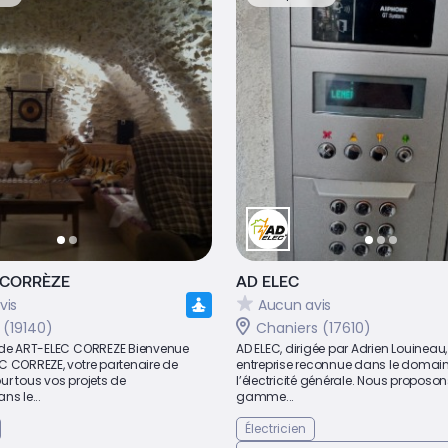
 CORRÈZE
AD ELEC
vis
Aucun avis
 (19140)
Chaniers (17610)
 de ART-ELEC CORREZE Bienvenue
AD ELEC, dirigée par Adrien Louineau,
C CORREZE, votre partenaire de
entreprise reconnue dans le domai
r tous vos projets de
l’électricité générale. Nous proposo
ns le...
gamme...
Électricien