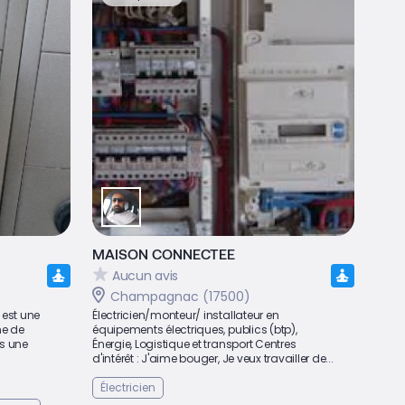
MAISON CONNECTEE
Aucun avis
Champagnac (17500)
 est une
Électricien/monteur/ installateur en
ne de
équipements électriques, publics (btp),
ns une
Énergie, Logistique et transport Centres
d'intérêt : J'aime bouger, Je veux travailler de...
Électricien