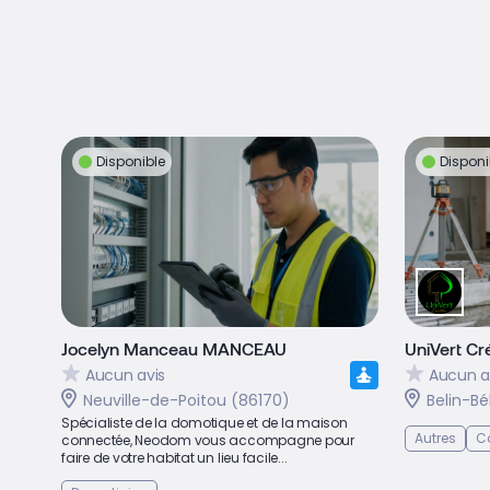
Disponible
Disponi
Jocelyn Manceau MANCEAU
UniVert Cr
Aucun avis
Aucun a
Neuville-de-Poitou (86170)
Belin-Bé
Spécialiste de la domotique et de la maison
Autres
Ca
connectée, Neodom vous accompagne pour
faire de votre habitat un lieu facile...