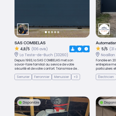
SAS COMBELAS
Automatis
4,8/5
(106 avis)
5/5
(31 
La Teste-de-Buch (33260)
Noaillan
Depuis 1993, la SAS COMBELAS met son
Fondée en 20
savoir-faire familial au service de votre
entreprise me
sécurité et de votre confort. Transmise de...
particuliers e
Serrurier
Ferronnier
Menuisier
+3
Électricien
Disponible
Disponi