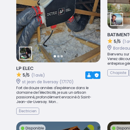
BATIMEN
5/5
(1 a
Bordeau
Bienvenu sur
Venez découvr
entreprise gé
LP ELEC
Chapiste
5/5
(1 avis)
st jean de liversay (17170)
Fort de douze années d'expérience dans le
domaine de l'électricité, je suis un artisan
passionné, profondément enraciné à Saint-
Jean-de-Liversay. Mon...
Électricien
Disponible
Disponi