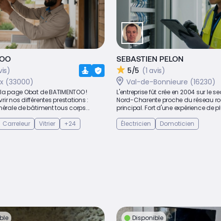
TOO
SEBASTIEN PELON
vis)
5/5
(1 avis)
x (33000)
Val-de-Bonnieure (16230)
 la page Obat de BATIMENTOO !
L'entreprise fût crée en 2004 sur le s
ir nos différentes prestations :
Nord-Charente proche du réseau rou
nérale de bâtiment tous corps...
principal. Fort d'une expérience de plu
Carreleur
Vitrier
+24
Électricien
Domoticien
ble
Disponible