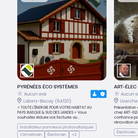
PYRÉNÉES ÉCO SYSTÈMES
ART-ÉLEC
Aucun avis
Aucun a
Labets-Biscay (64120)
Uzerche
⚡ TOUTE L'ÉNERGIE POUR VOTRE HABITAT AU
Présentation
PAYS BASQUE & SUD DES LANDES ⚡ Vous
chez ART-ELE
souhaitez réduire vos factures ou...
confiance pou
rénovation da
Installateur panneaux photovoltaïques
Électricien
Climaticien
Électricien
+2