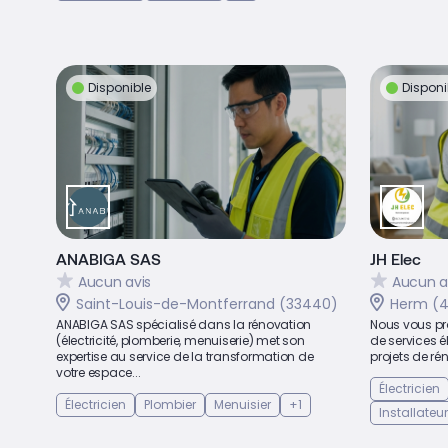
Disponible
Disponi
ANABIGA SAS
JH Elec
Aucun avis
Aucun a
Saint-Louis-de-Montferrand (33440)
Herm (
ANABIGA SAS spécialisé dans la rénovation
Nous vous p
(électricité, plomberie, menuiserie) met son
de services é
expertise au service de la transformation de
projets de réno
votre espace...
Électricien
Électricien
Plombier
Menuisier
+1
Installate