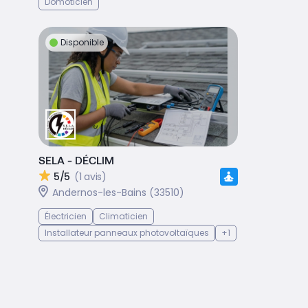
Domoticien
Disponible
SELA - DÉCLIM
5/5
(1 avis)
Andernos-les-Bains (33510)
Électricien
Climaticien
Installateur panneaux photovoltaïques
+1