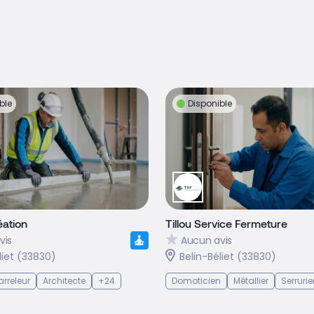
ble
Disponible
éation
Tillou Service Fermeture
vis
Aucun avis
liet (33830)
Belin-Béliet (33830)
rreleur
Architecte
+24
Domoticien
Métallier
Serrurie