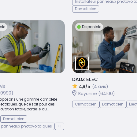
Installateur panneaux photovolt
Domoticien
ble
Disponible
DADZ ELEC
vis
4,8/5
(4 avis)
40990)
Bayonne (64100)
roposons une gamme complète
lectriques, que ce soit pour des
Climaticien
Domoticien
Élec
vation totale, partielle, ou...
Domoticien
ur panneaux photovoltaïques
+1