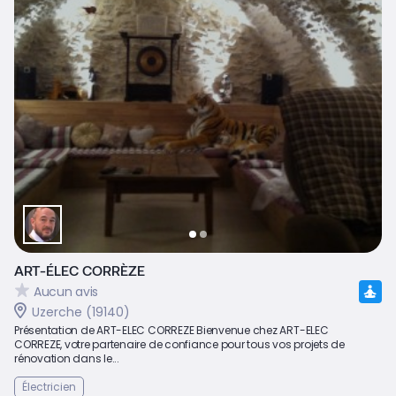
ART-ÉLEC CORRÈZE
Aucun avis
Uzerche (19140)
Présentation de ART-ELEC CORREZE Bienvenue chez ART-ELEC
CORREZE, votre partenaire de confiance pour tous vos projets de
rénovation dans le...
Électricien