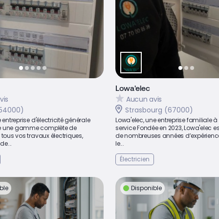
Lowa'elec
vis
Aucun avis
54000)
Strasbourg (67000)
 entreprise d'électricité générale
Lowa'elec, une entreprise familiale à
e une gamme complète de
service Fondée en 2023, Lowa'elec est 
 tous vos travaux électriques,
de nombreuses années d’expérien
de...
le...
Électricien
ble
Disponible