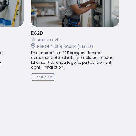
EC2D
Aucun avis
PARGNY SUR SAULX (51340)
 de
Entreprise crée en 2011 exerçant dans les
domaines de l'électricité (domotique, réseaux
x
Ethernet ..), du chauffage (et particulièrement
dans l'installation...
Électricien