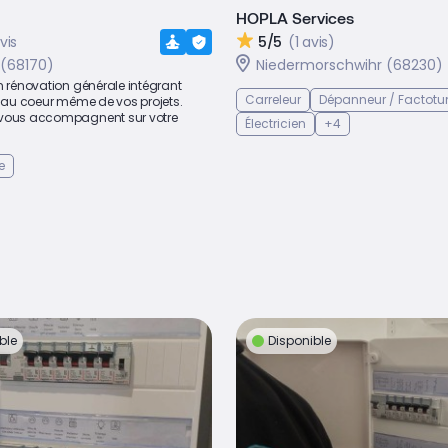
HOPLA Services
vis
5/5
(1 avis)
 (68170)
Niedermorschwihr (68230)
n rénovation générale intégrant
Carreleur
Dépanneur / Factot
e au coeur même de vos projets.
 vous accompagnent sur votre
Électricien
+4
e
ble
Disponible