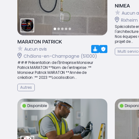
NIMEA
Aucun a
Rixheim
Spécialiste e
l'architectur
Nos équipes
MARATON PATRICK
projet de...
Aucun avis
Multi servic
Châlons-en-Champagne (51000)
### Présentation de l'Entreprise Monsieur
Patrick MARATON **Nom de l'entreprise :**
Monsieur Patrick MARATON **Année de
création :** 2023 **Localisation...
Autres
Disponible
Disponi