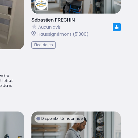
Sébastien FRECHIN
Aucun avis
Haussignémont (51300)
Électricien
 votre
le fruit
ce dans
Disponibilité inconnue