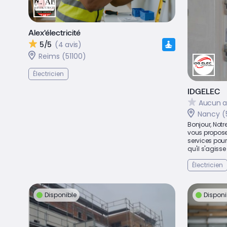
Alex'électricité
5/5
(4 avis)
Reims (51100)
Électricien
IDGELEC
Aucun a
Nancy (
Bonjour, Notre
vous propos
services pour
qu'il s'agisse 
Électricien
Disponible
Disponi