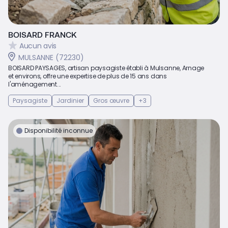
BOISARD FRANCK
Aucun avis
MULSANNE (72230)
BOISARD PAYSAGES, artisan paysagiste établi à Mulsanne, Arnage
et environs, offre une expertise de plus de 15 ans dans
l'aménagement...
Paysagiste
Jardinier
Gros œuvre
+3
Disponibilité inconnue