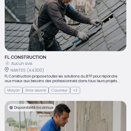
FL CONSTRUCTION
Aucun avis
NANTES (44300)
FL Construction propose toutes les solutions du BTP pour répondre
aux mieux aux besoins des professionnels dans tous leurs projets....
Maçon
Gros œuvre
Couvreur
+2
Disponibilité inconnue