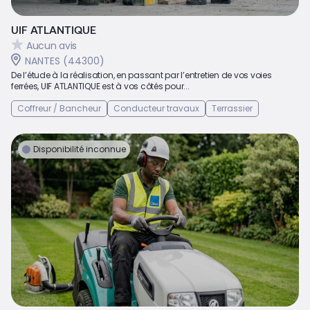
UIF ATLANTIQUE
Aucun avis
NANTES (44300)
De l’étude à la réalisation, en passant par l’entretien de vos voies
ferrées, UIF ATLANTIQUE est à vos côtés pour...
Coffreur / Bancheur
Conducteur travaux
Terrassier
Disponibilité inconnue