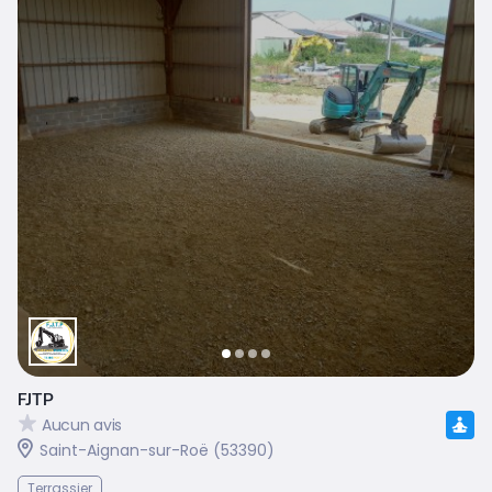
FJTP
Aucun avis
Saint-Aignan-sur-Roë (53390)
Terrassier