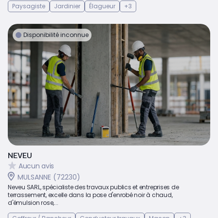
Paysagiste
Jardinier
Élagueur
+3
Disponibilité inconnue
NEVEU
Aucun avis
MULSANNE (72230)
Neveu SARL, spécialiste des travaux publics et entreprises de
terrassement, excelle dans la pose d'enrobé noir à chaud,
d'émulsion rose,...