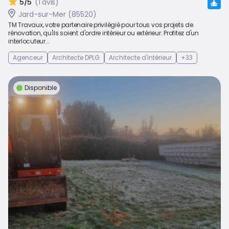
5/5
(1 avis)
Jard-sur-Mer (85520)
TM Travaux, votre partenaire privilégié pour tous vos projets de
rénovation, qu'ils soient d'ordre intérieur ou extérieur. Profitez d'un
interlocuteur...
Agenceur
Architecte DPLG
Architecte d'intérieur
+33
Disponible