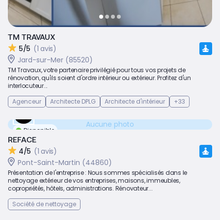
TM TRAVAUX
5/5
(1 avis)
Jard-sur-Mer (85520)
TM Travaux, votre partenaire privilégié pour tous vos projets de
rénovation, qu'ils soient d'ordre intérieur ou extérieur. Profitez d'un
interlocuteur...
Agenceur
Architecte DPLG
Architecte d'intérieur
+33
Aucune photo
Disponible
REFACE
4/5
(1 avis)
Pont-Saint-Martin (44860)
Présentation de l'entreprise : Nous sommes spécialisés dans le
nettoyage extérieur de vos entreprises, maisons, immeubles,
copropriétés, hôtels, administrations. Rénovateur...
Société de nettoyage