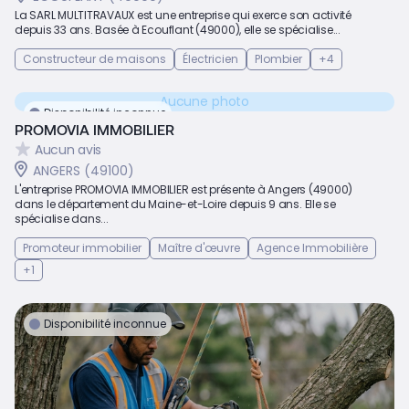
La SARL MULTITRAVAUX est une entreprise qui exerce son activité
depuis 33 ans. Basée à Ecouflant (49000), elle se spécialise...
Constructeur de maisons
Électricien
Plombier
+4
Aucune photo
Disponibilité inconnue
PROMOVIA IMMOBILIER
Aucun avis
ANGERS (49100)
L'entreprise PROMOVIA IMMOBILIER est présente à Angers (49000)
dans le département du Maine-et-Loire depuis 9 ans. Elle se
spécialise dans...
Promoteur immobilier
Maître d'œuvre
Agence Immobilière
+1
Disponibilité inconnue