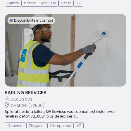
Peintre
Platrier - Plaquiste
Vitrier
+7
Disponibilité inconnue
SARL NG SERVICES
Aucun avis
CHANGE (72560)
Spécialiste de la toiture, NG Services vous conseille et installe vos
fenêtres de toit VELUX. En plus de réaliser la...
Couvreur
Zingueur
Charpentier
+7