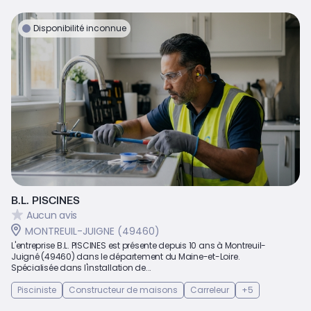
Disponibilité inconnue
B.L. PISCINES
Aucun avis
MONTREUIL-JUIGNE (49460)
L'entreprise B.L. PISCINES est présente depuis 10 ans à Montreuil-
Juigné (49460) dans le département du Maine-et-Loire.
Spécialisée dans l'installation de...
Pisciniste
Constructeur de maisons
Carreleur
+5