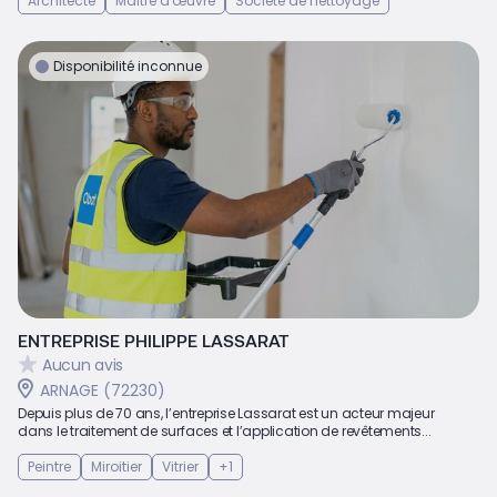
Architecte
Maître d'œuvre
Société de nettoyage
Disponibilité inconnue
ENTREPRISE PHILIPPE LASSARAT
Aucun avis
ARNAGE (72230)
Depuis plus de 70 ans, l’entreprise Lassarat est un acteur majeur
dans le traitement de surfaces et l’application de revêtements...
Peintre
Miroitier
Vitrier
+1