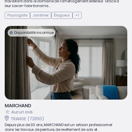
travaillant dans le domaine de l’aménagement extérieur. Grâce à
leur savoir-faire transmis...
Paysagiste
Jardinier
Élagueur
+1
Disponibilité inconnue
MARCHAND
Aucun avis
TRANGE (72650)
Depuis plus de 30 ans, MARCHAND est un artisan professionnel
dans les travaux de peinture, de revêtement de sols et...