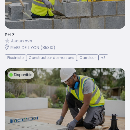
PH 7
Aucun avis
RIVES DE L'YON (85310)
Pisciniste
Constructeur de maisons
Carreleur
+3
Disponible