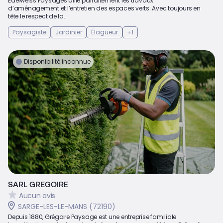
Edelweiss Paysages allie parfaitement les travaux
d’aménagement et l’entretien des espaces verts. Avec toujours en
tête le respect de la...
Paysagiste
Jardinier
Élagueur
+1
Disponibilité inconnue
SARL GREGOIRE
Aucun avis
SARGE-LES-LE-MANS (72190)
Depuis 1880, Grégoire Paysage est une entreprise familiale