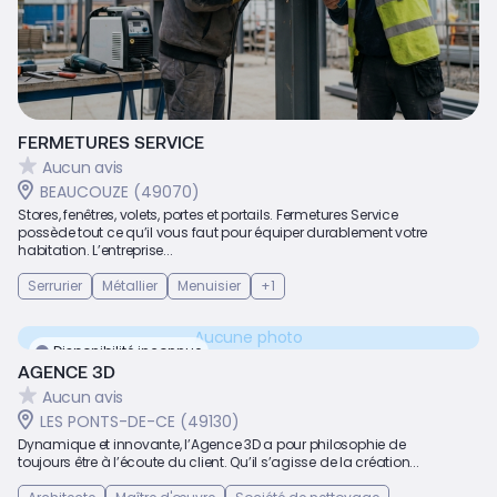
FERMETURES SERVICE
Aucun avis
BEAUCOUZE (49070)
Stores, fenêtres, volets, portes et portails. Fermetures Service
possède tout ce qu’il vous faut pour équiper durablement votre
habitation. L’entreprise...
Serrurier
Métallier
Menuisier
+1
Aucune photo
Disponibilité inconnue
AGENCE 3D
Aucun avis
LES PONTS-DE-CE (49130)
Dynamique et innovante, l’Agence 3D a pour philosophie de
toujours être à l’écoute du client. Qu’il s’agisse de la création...