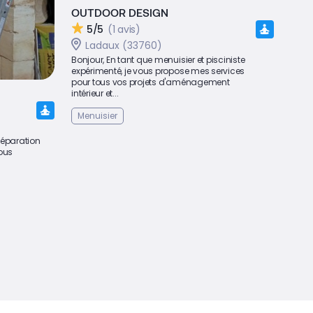
OUTDOOR DESIGN
5/5
(1 avis)
Ladaux (33760)
Bonjour, En tant que menuisier et pisciniste
expérimenté, je vous propose mes services
pour tous vos projets d'aménagement
intérieur et...
Menuisier
 Réparation
ous