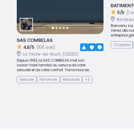
BATIMEN
5/5
(1 a
Bordeau
Bienvenu sur
Venez découvr
entreprise gé
SAS COMBELAS
Chapiste
4,8/5
(106 avis)
La Teste-de-Buch (33260)
Depuis 1993, la SAS COMBELAS met son
savoir-faire familial au service de votre
sécurité et de votre confort. Transmise de...
Serrurier
Ferronnier
Menuisier
+3