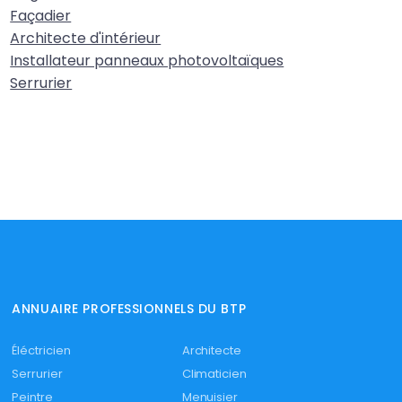
Façadier
Architecte d'intérieur
Installateur panneaux photovoltaïques
Serrurier
ANNUAIRE PROFESSIONNELS DU BTP
Éléctricien
Architecte
Serrurier
Climaticien
Peintre
Menuisier