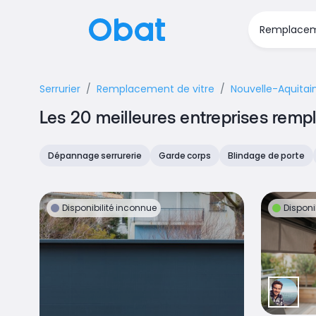
Serrurier
Remplacement de vitre
Nouvelle-Aquitai
Les 20 meilleures entreprises remp
Dépannage serrurerie
Garde corps
Blindage de porte
Disponibilité inconnue
Disponi