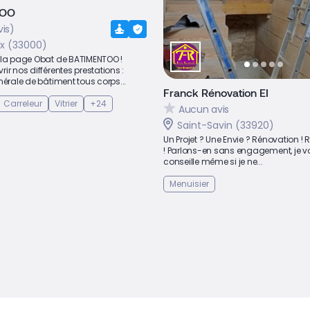
TOO
vis)
x (33000)
 la page Obat de BATIMENTOO !
ir nos différentes prestations :
nérale de bâtiment tous corps...
Franck Rénovation EI
Carreleur
Vitrier
+24
Aucun avis
Saint-Savin (33920)
Un Projet ? Une Envie ? Rénovation !
! Parlons-en sans engagement, je v
conseille même si je ne...
Menuisier