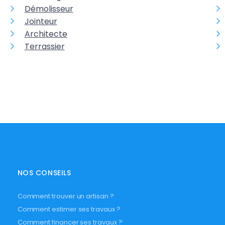
Démolisseur
Jointeur
Architecte
Terrassier
NOS CONSEILS
Comment trouver un artisan ?
Comment estimer ses travaux ?
Comment financer ses travaux ?