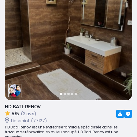
HD BATI-RENOV
5/5
(3 avis)
Lieusaint (77127)
HD Bati-Renov est une entreprise familiale, spécialisée dans les
travaux de rénovation en milieu occupé. HD Bati-Renov est une
entreprise...