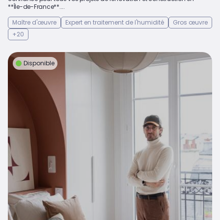
**Île-de-France**....
Maître d'œuvre
Expert en traitement de l'humidité
Gros œuvre
+20
Disponible