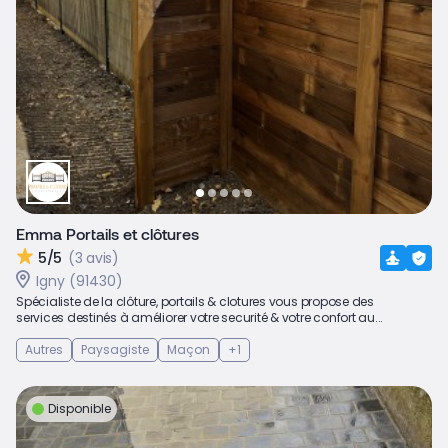
Emma Portails et clôtures
5/5
(3 avis)
Igny (91430)
Spécialiste de la clôture, portails & clotures vous propose des
services destinés à améliorer votre securité & votre confort au...
Autres
Paysagiste
Maçon
+1
Disponible