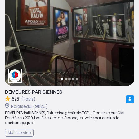
DEMEURES PARISIENNES
5/5
(1 avis)
Palaiseau (91120)
DEMEURES PARISIENNES, Entreprise générale TCE - Constructeur CMI
Fondée en 2019, basée en Île-de-France, est votre partenaire de
confiance, que...
Multi service