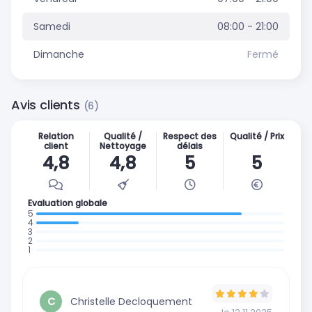
Samedi
08:00 - 21:00
Dimanche
Fermé
Avis clients
(6)
Relation
Qualité /
Respect des
Qualité / Prix
client
Nettoyage
délais
4,8
4,8
5
5
Evaluation globale
: 5 avis
: 1 avis
:
:
0
:
0
avis
0
avis
avis
Christelle Decloquement
C