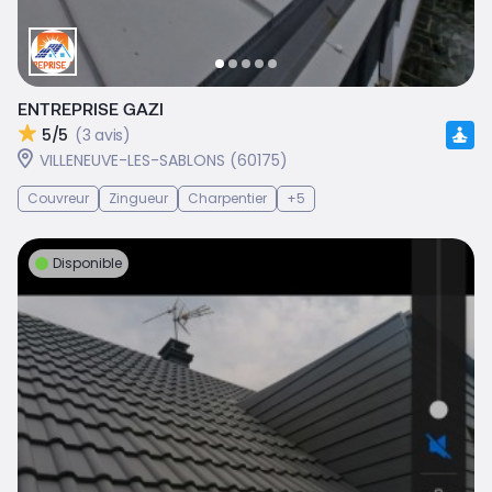
ENTREPRISE GAZI
5/5
(3 avis)
VILLENEUVE-LES-SABLONS (60175)
Couvreur
Zingueur
Charpentier
+5
Disponible