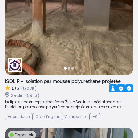
ISOLIP - Isolation par mousse polyurethane projetée
5/5
(6 avis)
Seclin (59113)
Isolip est une entreprise basée en ZI Lille Seclin et spécialisée dans
l’isolation par mousse polyuréthane projetée en cellules ouvertes...
Acousticien
Calorifugeur
Charpentier
+6
Disponible