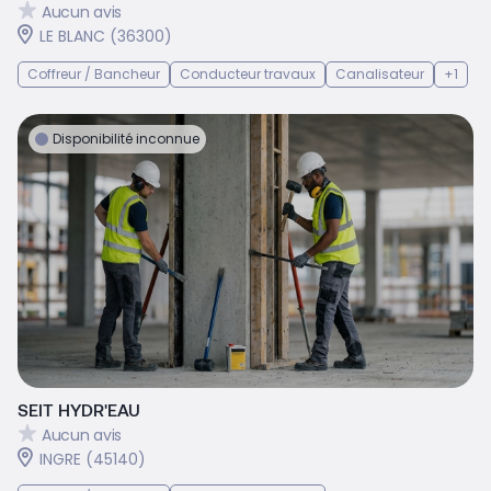
Aucun avis
LE BLANC (36300)
Coffreur / Bancheur
Conducteur travaux
Canalisateur
+1
Disponibilité inconnue
SEIT HYDR'EAU
Aucun avis
INGRE (45140)