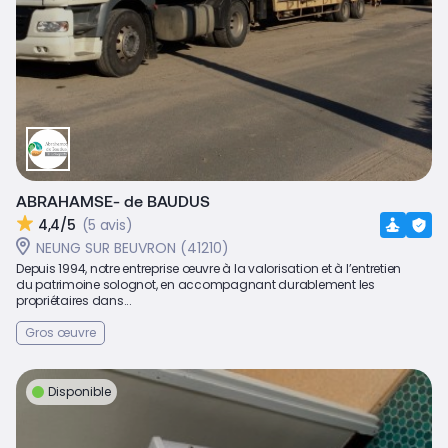
ABRAHAMSE- de BAUDUS
4,4/5
(5 avis)
NEUNG SUR BEUVRON (41210)
Depuis 1994, notre entreprise œuvre à la valorisation et à l’entretien
du patrimoine solognot, en accompagnant durablement les
propriétaires dans...
Gros œuvre
Disponible