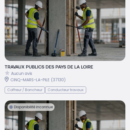
TRAVAUX PUBLICS DES PAYS DE LA LOIRE
Aucun avis
CINQ-MARS-LA-PILE (37130)
Coffreur / Bancheur
Conducteur travaux
Disponibilité inconnue