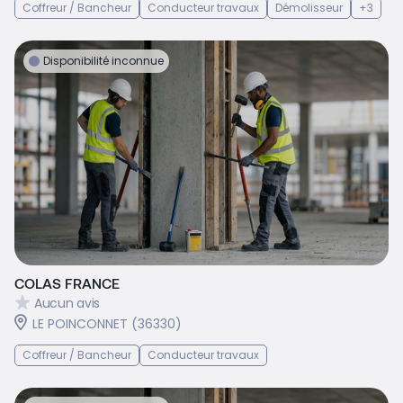
Coffreur / Bancheur
Conducteur travaux
Démolisseur
+3
Disponibilité inconnue
COLAS FRANCE
Aucun avis
LE POINCONNET (36330)
Coffreur / Bancheur
Conducteur travaux