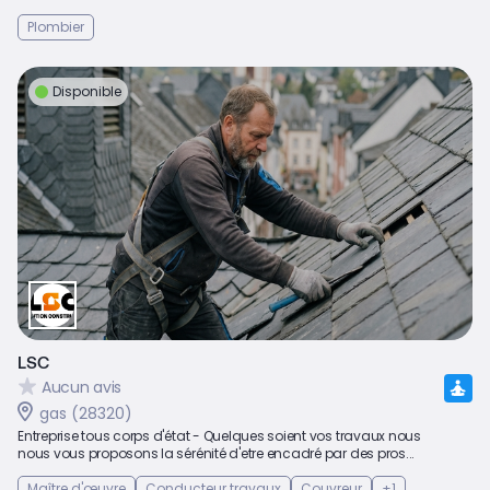
Plombier
Disponible
LSC
Aucun avis
gas (28320)
Entreprise tous corps d'état - Quelques soient vos travaux nous
nous vous proposons la sérénité d'etre encadré par des pros...
Maître d'œuvre
Conducteur travaux
Couvreur
+1