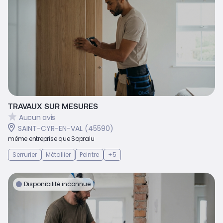
TRAVAUX SUR MESURES
Aucun avis
SAINT-CYR-EN-VAL (45590)
même entreprise que Sopralu
Serrurier
Métallier
Peintre
+5
Disponibilité inconnue