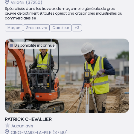
VEIGNE (37250)
Spécialisée dans les travaux de maçonnerie générale, de gros
œuvre de bâtiment et toutes opérations artisanales industrielles ou
commerciales se...
Maçon
Gros œuvre
Carreleur
+3
Disponibilité inconnue
PATRICK CHEVALLIER
Aucun avis
CINQ-MARS-LA-PILE (37130)