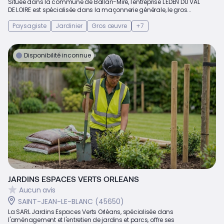
Située dans la commune de Ballan-Miré, l'entreprise L'EDEN DU VAL
DE LOIRE est spécialisée dans la maçonnerie générale, le gros...
Paysagiste
Jardinier
Gros œuvre
+7
Disponibilité inconnue
JARDINS ESPACES VERTS ORLEANS
Aucun avis
SAINT-JEAN-LE-BLANC (45650)
La SARL Jardins Espaces Verts Orléans, spécialisée dans
l'aménagement et l'entretien de jardins et parcs, offre ses