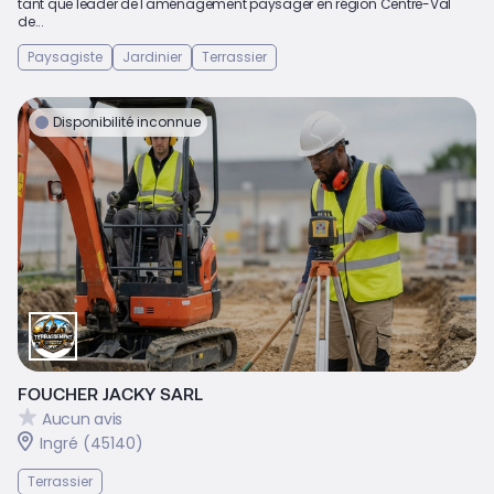
tant que leader de l'aménagement paysager en région Centre-Val
de...
Paysagiste
Jardinier
Terrassier
Disponibilité inconnue
FOUCHER JACKY SARL
Aucun avis
Ingré (45140)
Terrassier