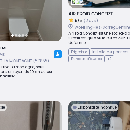
AIR FROID CONCEPT
5/5
(2 avis)
Wœlfling-lès-Sarreguemin
Air Froid Concept est une société à 
simplifiées qui a vu le jour en 2015. U
de famille...
nzi
Frigoriste
Installateur panneau
vis
Bureaux d'études
+3
AT LA MONTAGNE (57855)
t Privât la montagne, nous
dans un rayon de 20 km autour
r réaliser...
ble
Disponibilité inconnue