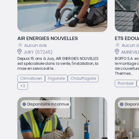
AIR ENERGIES NOUVELLES
ETS EDOU
Aucun avis
Aucun a
JURY (57245)
AMNEVIL
Depuis 15 ans à Jury, AIR ENERGIES NOUVELLES
BOFFO S.A. es
est spécialisée dans la vente, l'installation, la
le montage d
mise en service et le...
de couvertur
Thermes...
Climaticien
Frigoriste
Chauffagiste
Plombier
+3
Disponibilité inconnue
Disponi