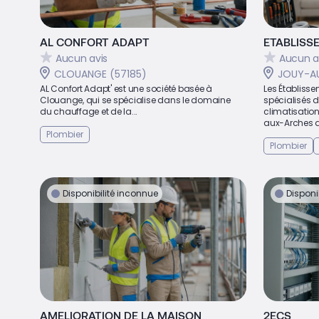
AL CONFORT ADAPT
ETABLISS
Aucun avis
Aucun a
CLOUANGE (57185)
JOUY-AU
AL Confort Adapt' est une société basée à
Les Établiss
Clouange, qui se spécialise dans le domaine
spécialisés da
du chauffage et de la...
climatisation
aux-Arches de
Plombier
Plombier
Disponibilité inconnue
Disponi
AMELIORATION DE LA MAISON
2ECS