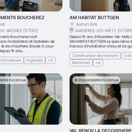
EMENTS BOUCHEREZ
AM HABITAT BUTTGEN
vis
Aucun avis
X-ARCHES (57130)
MAIZIERES-LES-METZ (57280
ements Boucherez sont
Depuis 15 ans à Maizières-lès-Metz, l
ns l'installation et l'entretien de
AM HABITAT BUTTGEN se spécialise d
 et de chaufferie. Basée à Jouy-
travaux d'installation d'eau et de gaz
puis 15 ans,...
Constructeur de maisons
Carr
Climaticien
Frigoriste
+3
Électricien
+4
bilité inconnue
Disponibilité inconnue
VAL RENOV LA DECOSPHERE