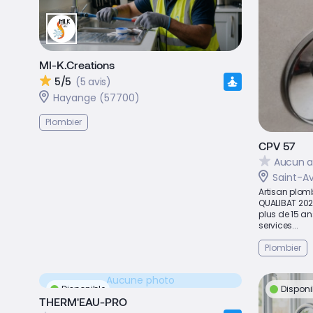
MI-K.Creations
5/5
(5 avis)
Hayange (57700)
Plombier
CPV 57
Aucun a
Saint-A
Artisan plomb
QUALIBAT 2021
plus de 15 a
services...
Plombier
Aucune photo
Disponible
Disponi
THERM'EAU-PRO