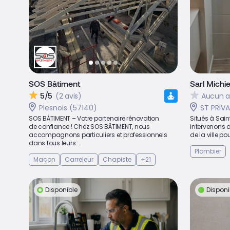
SOS Bâtiment
Sarl Michie
5/5
(2 avis)
Aucun a
Plesnois (57140)
ST PRIV
SOS BÂTIMENT – Votre partenaire rénovation
Situés à Sain
de confiance ! Chez SOS BÂTIMENT, nous
intervenons 
accompagnons particuliers et professionnels
de la ville pou
dans tous leurs...
Plombier
Maçon
Carreleur
Chapiste
+21
Disponible
Disponi