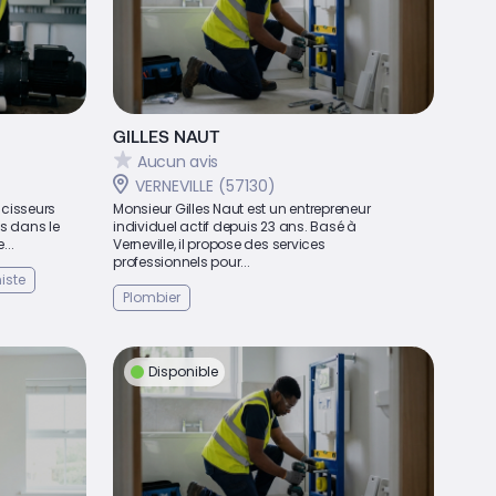
GILLES NAUT
Aucun avis
VERNEVILLE (57130)
ucisseurs
Monsieur Gilles Naut est un entrepreneur
s dans le
individuel actif depuis 23 ans. Basé à
...
Verneville, il propose des services
professionnels pour...
niste
Plombier
Disponible