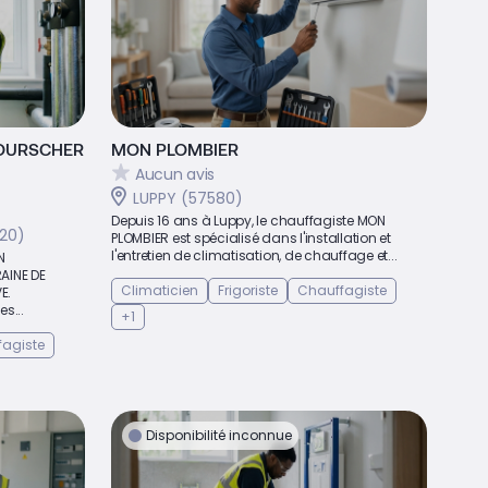
TOURSCHER
MON PLOMBIER
Aucun avis
LUPPY (57580)
Depuis 16 ans à Luppy, le chauffagiste MON
20)
PLOMBIER est spécialisé dans l'installation et
l'entretien de climatisation, de chauffage et...
N
RAINE DE
Climaticien
Frigoriste
Chauffagiste
E.
s...
+1
agiste
Disponibilité inconnue