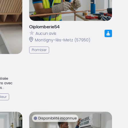
Oiplomberie54
Aucun avis
Montigny-lès-Metz (57950)
Plombier
lisée
ins avec
...
leur
Disponibilité inconnue