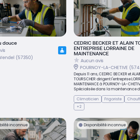
u douce
CEDRIC BECKER ET ALAIN 
ENTREPRISE LORRAINE DE
vis
MAINTENANCE
-Wendel (57350)
Aucun avis
POURNOY-LA-CHETIVE (574
Depuis 11 ans, CEDRIC BECKER et ALAI
TOURSCHER dirigent l'entreprise LOR
MAINTENANCE à POURNOY-LA-CHETIV
Spécialisée dans la maintenance de
Climaticien
Frigoriste
Chauff
+2
bilité inconnue
Disponibilité inconnue