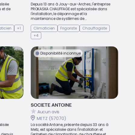
alisée
Depuis 13 ans à Jouy-aux-Arches, l'entreprise
u et de
PROKASKA CHAUFFAGE est spécialisée dans
l'installation, le dépannage et la
maintenance de systèmes de...
ticien
+1
Climaticien
Frigoriste
Chauffagiste
+4
Disponibilité inconnue
SOCIETE ANTOINE
Aucun avis
METZ (57070)
lisée
La société Antoine, présente depuis 33 ans à
Metz, est spécialisée dans l'installation et
s depuis
l'entretien de climatisation, de chaufferie et...