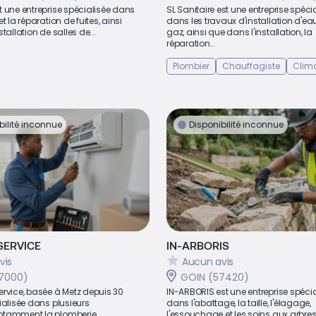
 une entreprise spécialisée dans
SL Sanitaire est une entreprise spéci
t la réparation de fuites, ainsi
dans les travaux d'installation d'ea
tallation de salles de...
gaz, ainsi que dans l'installation, la
réparation...
Plombier
Chauffagiste
Clima
bilité inconnue
Disponibilité inconnue
SERVICE
IN-ARBORIS
vis
Aucun avis
7000)
GOIN (57420)
ervice, basée à Metz depuis 30
IN-ARBORIS est une entreprise spécia
ialisée dans plusieurs
dans l'abattage, la taille, l'élagage,
otamment la plomberie
l'essouchage et les soins aux arbre