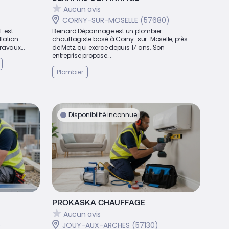
Aucun avis
CORNY-SUR-MOSELLE (57680)
E est
Bernard Dépannage est un plombier
llation
chauffagiste basé à Corny-sur-Moselle, près
ravaux...
de Metz, qui exerce depuis 17 ans. Son
entreprise propose...
Plombier
Disponibilité inconnue
PROKASKA CHAUFFAGE
Aucun avis
)
JOUY-AUX-ARCHES (57130)