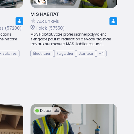
M S HABITAT
Aucun avis
es (57200)
Falck (57550)
actions
M&S Habitat, votre professionnel polyvalent
ne histoire
s'engage pour la réalisation de votre projet de
travaux sur mesure. M&S Habitat est une...
x solaires
Électricien
Façadier
Jointeur
+4
Disponible