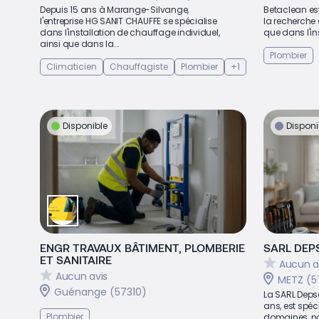
Depuis 15 ans à Marange-Silvange,
Betaclean est
l'entreprise HG SANIT CHAUFFE se spécialise
la recherche e
dans l'installation de chauffage individuel,
que dans l'ins
ainsi que dans la...
Plombier
Climaticien
Chauffagiste
Plombier
+1
Disponible
Disponi
ENGR TRAVAUX BÂTIMENT, PLOMBERIE
SARL DEP
ET SANITAIRE
Aucun a
Aucun avis
METZ (5
Guénange (57310)
La SARL Deps
ans, est spéc
Plombier
domaines, n