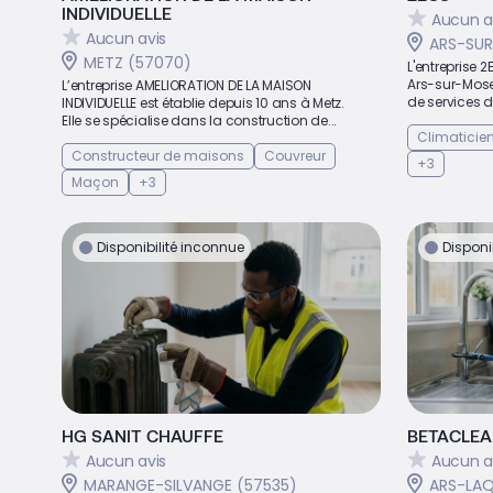
INDIVIDUELLE
Aucun a
Aucun avis
ARS-SUR
METZ (57070)
L'entreprise 
Ars-sur-Mosel
L’entreprise AMELIORATION DE LA MAISON
de services 
INDIVIDUELLE est établie depuis 10 ans à Metz.
Elle se spécialise dans la construction de...
Climaticie
Constructeur de maisons
Couvreur
+3
Maçon
+3
Disponibilité inconnue
Disponi
HG SANIT CHAUFFE
BETACLE
Aucun avis
Aucun a
MARANGE-SILVANGE (57535)
ARS-LAQ