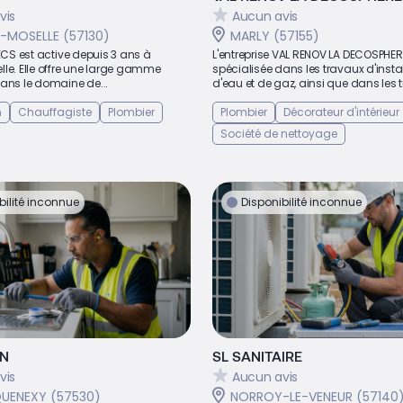
vis
Aucun avis
-MOSELLE (57130)
MARLY (57155)
2ECS est active depuis 3 ans à
L'entreprise VAL RENOV LA DECOSPHER
le. Elle offre une large gamme
spécialisée dans les travaux d'insta
dans le domaine de...
d'eau et de gaz, ainsi que dans les t
n
Chauffagiste
Plombier
Plombier
Décorateur d'intérieur
Société de nettoyage
bilité inconnue
Disponibilité inconnue
AN
SL SANITAIRE
vis
Aucun avis
UENEXY (57530)
NORROY-LE-VENEUR (57140