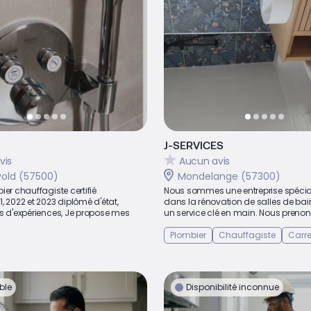
J-SERVICES
vis
Aucun avis
vold (57500)
Mondelange (57300)
ier chauffagiste certifié
Nous sommes une entreprise spécia
, 2022 et 2023 diplômé d'état,
dans la rénovation de salles de ba
ns d'expériences, Je propose mes
un service clé en main. Nous prenons
Plombier
Chauffagiste
Carre
ble
Disponibilité inconnue