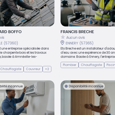
ARD BOFFO
FRANCIS BRECHE
vis
Aucun avis
LE (57360)
ENNERY (57365)
t une entreprise spécialisée dans
Ets Breche est un installateur d'ado
e charpente bois et les travaux
d'eau avec une expérience de 30 an
e, basée à Amnéville-les-
domaine. Basée à Ennery, l'entreprise
Plombier
Chauffagiste
Pisci
Chauffagiste
Couvreur
+2
bilité inconnue
Disponibilité inconnue