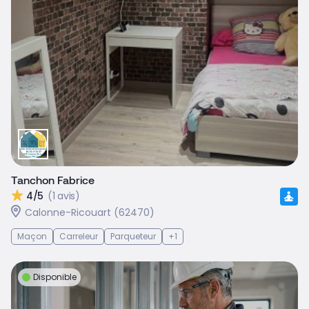
Tanchon Fabrice
4/5
(1 avis)
Calonne-Ricouart (62470)
Maçon
Carreleur
Parqueteur
+1
Disponible