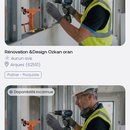
Rénovation &Design Ozkan oran
Aucun avis
Arques (62510)
Platrier - Plaquiste
Disponibilité inconnue