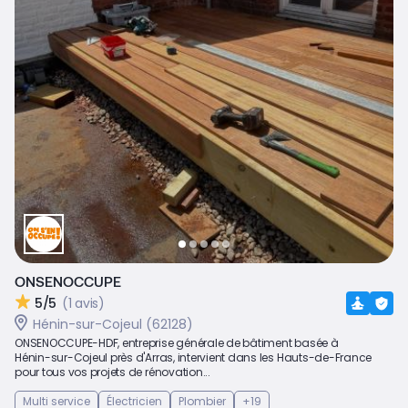
ONSENOCCUPE
5/5
(1 avis)
Hénin-sur-Cojeul (62128)
ONSENOCCUPE-HDF, entreprise générale de bâtiment basée à
Hénin-sur-Cojeul près d'Arras, intervient dans les Hauts-de-France
pour tous vos projets de rénovation...
Multi service
Électricien
Plombier
+19