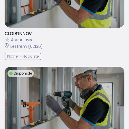
CLOIS'INNOV
Aucun avis
Lestrem (62136)
Platrier - Plaquiste
Disponible