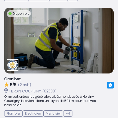
Disponible
Omnibat
5/5
(2 avis)
HERSIN COUPIGNY (62530)
Omnibat, entreprise générale du bâtiment basée à Hersin-
Coupigny, intervient dans un rayon de 50 km pour tous vos
besoins de...
Plombier
Électricien
Menuisier
+4