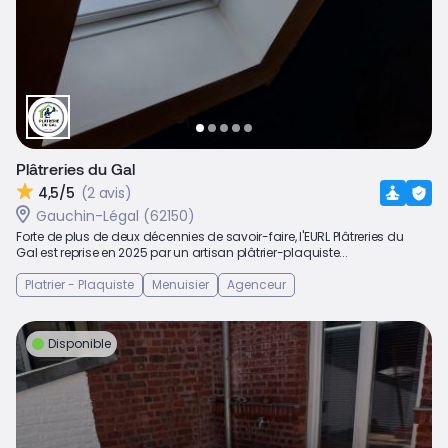
Plâtreries du Gal
4,5/5
(2 avis)
Gauchin-Légal (62150)
Forte de plus de deux décennies de savoir-faire, l'EURL Plâtreries du
Gal est reprise en 2025 par un artisan plâtrier-plaquiste...
Platrier - Plaquiste
Menuisier
Agenceur
Disponible