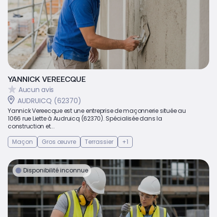
YANNICK VEREECQUE
Aucun avis
AUDRUICQ (62370)
Yannick Vereecque est une entreprise de maçonnerie située au
1066 rue Liette à Audruicq (62370). Spécialisée dans la
construction et...
Maçon
Gros œuvre
Terrassier
+1
Disponibilité inconnue