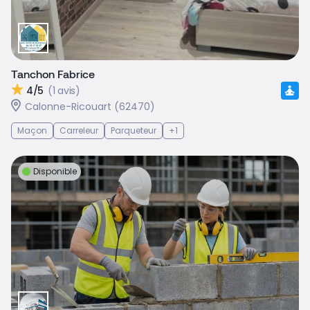
Tanchon Fabrice
4/5
(1 avis)
Calonne-Ricouart (62470)
Maçon
Carreleur
Parqueteur
+1
Disponible