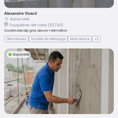
Alexandre Vivard
Aucun avis
Fouquières-lès-Lens (62740)
Societe alex btp gros oeuvre +demolition
Démolisseur
Société de nettoyage
Multi service
+3
Disponible