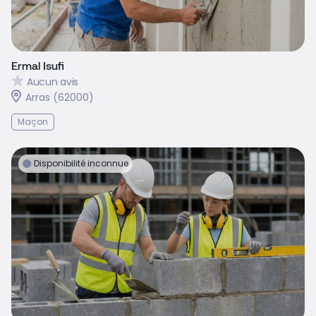
Ermal Isufi
Aucun avis
Arras (62000)
Maçon
Disponibilité inconnue