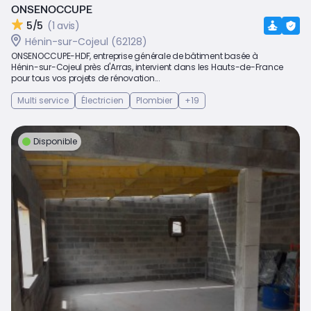
ONSENOCCUPE
5/5
(1 avis)
Hénin-sur-Cojeul (62128)
ONSENOCCUPE-HDF, entreprise générale de bâtiment basée à
Hénin-sur-Cojeul près d'Arras, intervient dans les Hauts-de-France
pour tous vos projets de rénovation...
Multi service
Électricien
Plombier
+19
Disponible