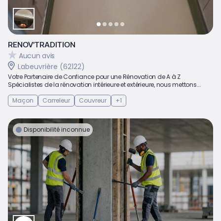
RENOV'TRADITION
Aucun avis
Labeuvrière (62122)
Votre Partenaire de Confiance pour une Rénovation de A à Z
Spécialistes de la rénovation intérieure et extérieure, nous mettons...
Maçon
Carreleur
Couvreur
+1
Disponibilité inconnue