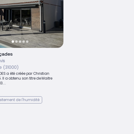
çades
vis
e (31000)
ES a été créée par Christian
 Il a obtenu son titre de Maitre
....
raitement de l'humidité