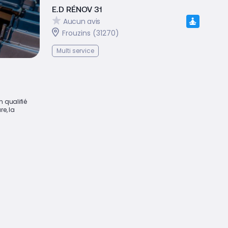
E.D RÉNOV 31
Aucun avis
Frouzins (31270)
Multi service
n qualifié
re, la