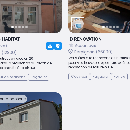
 HABITAT
ID RENOVATION
Aucun avis
vis)
Perpignan (66000)
(12800)
Vous êtes à la recherche d'un artisa
truction crée en 2011
pour vos travaux de peinture extérieu
ans la réalisation du béton de
rénovation de toiture ou le...
s enduits à la chaux...
Couvreur
Façadier
Peintre
ur de maisons
Façadier
bilité inconnue