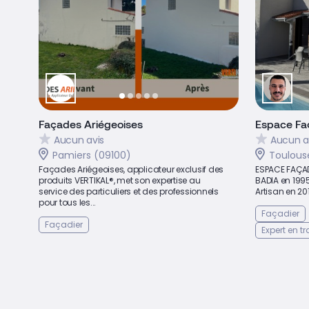
Façades Ariégeoises
Espace Fa
Aucun avis
Aucun a
Pamiers (09100)
Toulous
Façades Ariégeoises, applicateur exclusif des
ESPACE FAÇAD
produits VERTIKAL®, met son expertise au
BADIA en 1995.
service des particuliers et des professionnels
Artisan en 2013
pour tous les...
Façadier
Façadier
Expert en t