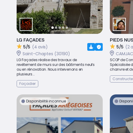
LG FAÇADES
PIEDS NUS
5/5
(4 avis)
5/5
(2 a
Saint-Chaptes (30190)
CAMJAC 
LG Façades réalise des travaux de
SCOP de Cons
revêtement de murs sur des bâtiments neufs
Spécialisée d
ou en rénovation. Nous intervenons en
chanvre et de
plusieurs...
Constructe
Façadier
Disponibilité inconnue
Disponi