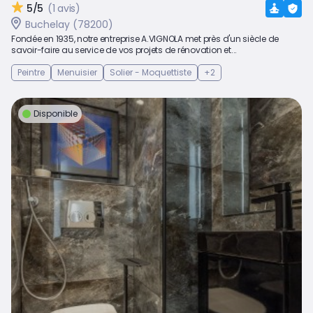
5/5
(1 avis)
Buchelay (78200)
Fondée en 1935, notre entreprise A.VIGNOLA met près d'un siècle de
savoir-faire au service de vos projets de rénovation et...
Peintre
Menuisier
Solier - Moquettiste
+2
Disponible