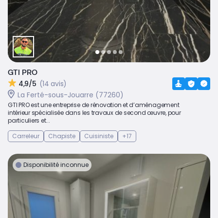
GTI PRO
4,9/5
(14 avis)
La Ferté-sous-Jouarre (77260)
GTI PRO est une entreprise de rénovation et d’aménagement
intérieur spécialisée dans les travaux de second œuvre, pour
particuliers et...
Carreleur
Chapiste
Cuisiniste
+17
Disponibilité inconnue