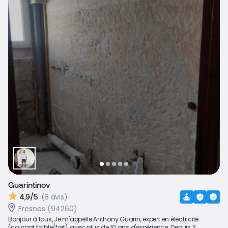
Guarintinov
4,9/5
(8 avis)
Fresnes (94260)
Bonjour à tous, Je m'appelle Anthony Guarin, expert en électricité
(courant faible/fort), avec plus de 10 ans d'expérience. Depuis 3...