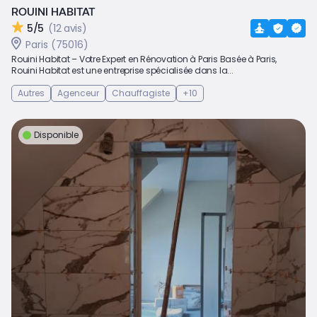
ROUINI HABITAT
5/5
(12 avis)
Paris (75016)
Rouini Habitat – Votre Expert en Rénovation à Paris Basée à Paris,
Rouini Habitat est une entreprise spécialisée dans la...
Autres
Agenceur
Chauffagiste
+10
Disponible