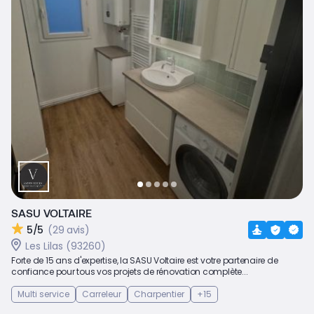
SASU VOLTAIRE
5/5
(29 avis)
Les Lilas (93260)
Forte de 15 ans d'expertise, la SASU Voltaire est votre partenaire de
confiance pour tous vos projets de rénovation complète...
Multi service
Carreleur
Charpentier
+15