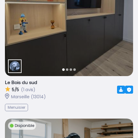
Le Bois du sud
5/5
(1 avis)
Marseille (13014)
Menuisier
Disponible