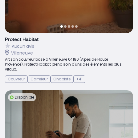
Protect Habitat
Aucun avis
Villeneuve
Artisan couvreur basé à Villeneuve 04180 (Alpes de Haute
Provence). Protect Habitat prend soin d'uns des éléments les plus
vitaux...
Couvreur
Carreleur
Chapiste
+41
Disponible