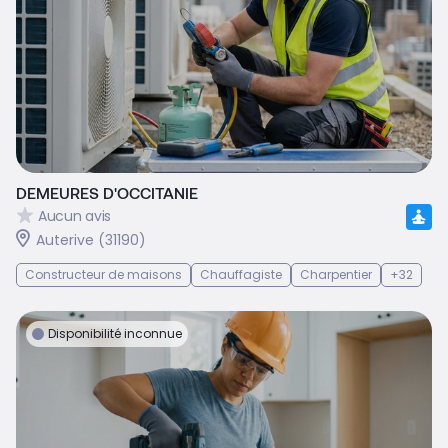
DEMEURES D'OCCITANIE
Aucun avis
Auterive (31190)
Constructeur de maisons
Chauffagiste
Charpentier
+32
Disponibilité inconnue