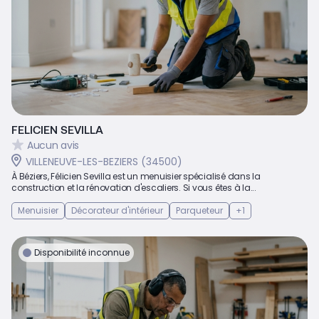
FELICIEN SEVILLA
Aucun avis
VILLENEUVE-LES-BEZIERS (34500)
À Béziers, Félicien Sevilla est un menuisier spécialisé dans la
construction et la rénovation d'escaliers. Si vous êtes à la...
Menuisier
Décorateur d'intérieur
Parqueteur
+1
Disponibilité inconnue