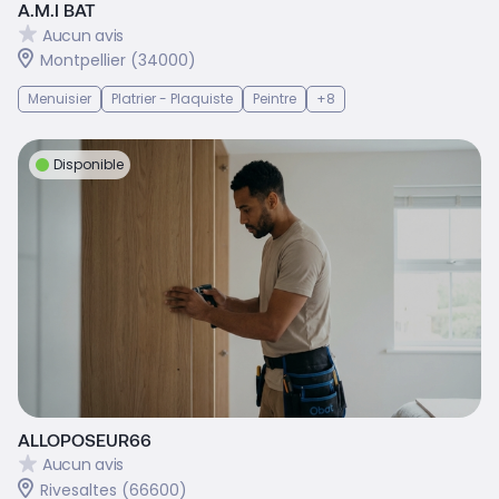
A.M.I BAT
Aucun avis
Montpellier (34000)
Menuisier
Platrier - Plaquiste
Peintre
+8
Disponible
ALLOPOSEUR66
Aucun avis
Rivesaltes (66600)