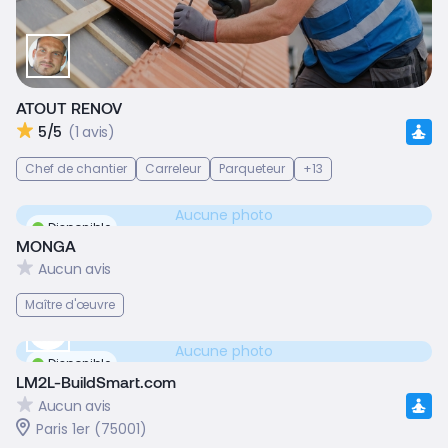
ATOUT RENOV
5/5
(1 avis)
Chef de chantier
Carreleur
Parqueteur
+13
Aucune photo
Disponible
MONGA
Aucun avis
Maître d'œuvre
Aucune photo
Disponible
LM2L-BuildSmart.com
Aucun avis
Paris 1er (75001)