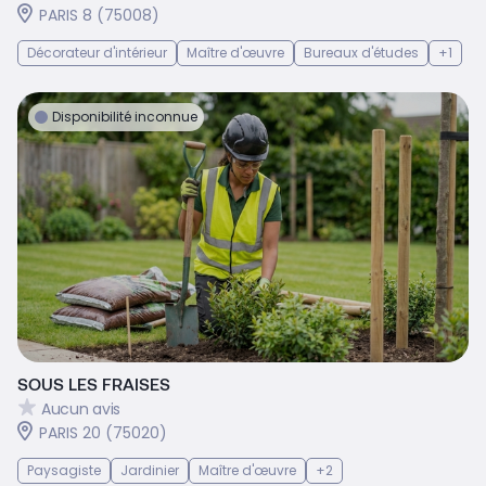
PARIS 8 (75008)
Décorateur d'intérieur
Maître d'œuvre
Bureaux d'études
+1
Disponibilité inconnue
SOUS LES FRAISES
Aucun avis
PARIS 20 (75020)
Paysagiste
Jardinier
Maître d'œuvre
+2