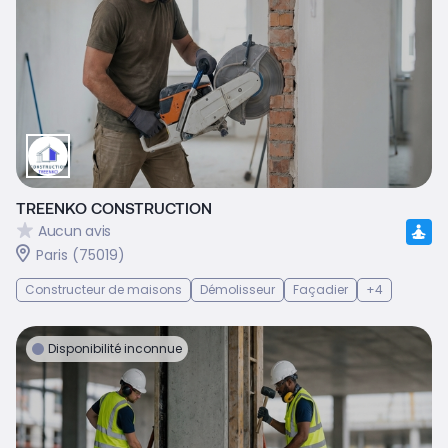
TREENKO CONSTRUCTION
Aucun avis
Paris (75019)
Constructeur de maisons
Démolisseur
Façadier
+4
Disponibilité inconnue