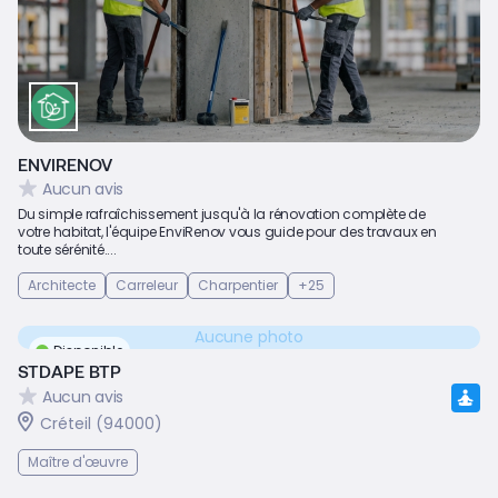
ENVIRENOV
Aucun avis
Du simple rafraîchissement jusqu'à la rénovation complète de
votre habitat, l'équipe EnviRenov vous guide pour des travaux en
toute sérénité....
Architecte
Carreleur
Charpentier
+25
Aucune photo
Disponible
STDAPE BTP
Aucun avis
Créteil (94000)
Maître d'œuvre