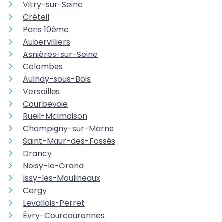
Vitry-sur-Seine
Créteil
Paris 10ème
Aubervilliers
Asnières-sur-Seine
Colombes
Aulnay-sous-Bois
Versailles
Courbevoie
Rueil-Malmaison
Champigny-sur-Marne
Saint-Maur-des-Fossés
Drancy
Noisy-le-Grand
Issy-les-Moulineaux
Cergy
Levallois-Perret
Évry-Courcouronnes