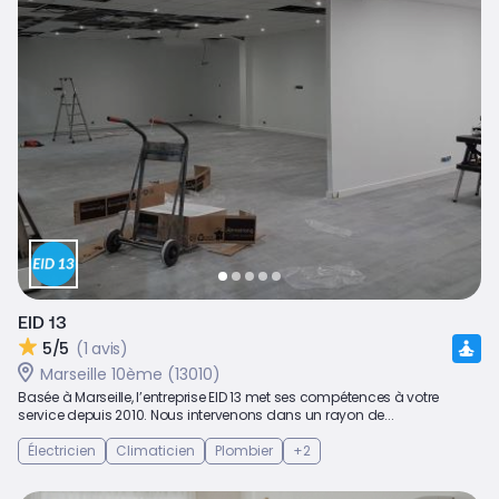
EID 13
5/5
(1 avis)
Marseille 10ème (13010)
Basée à Marseille, l’entreprise EID 13 met ses compétences à votre
service depuis 2010. Nous intervenons dans un rayon de...
Électricien
Climaticien
Plombier
+2