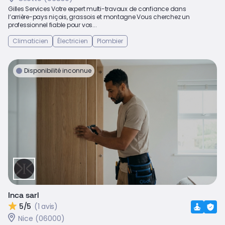
Gilles Services Votre expert multi-travaux de confiance dans
l’arrière-pays niçois, grassois et montagne Vous cherchez un
professionnel fiable pour vos...
Climaticien
Électricien
Plombier
Disponibilité inconnue
Inca sarl
5/5
(1 avis)
Nice (06000)