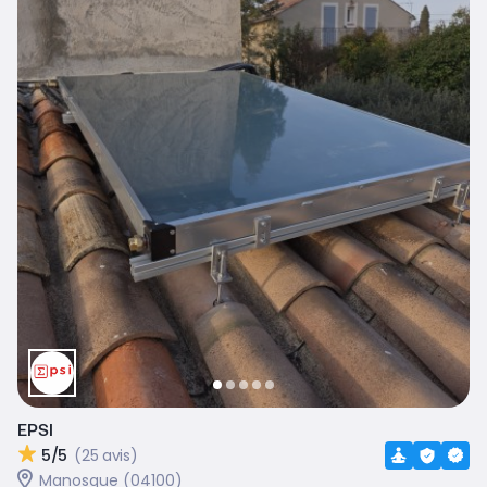
EPSI
5/5
(25 avis)
Manosque (04100)