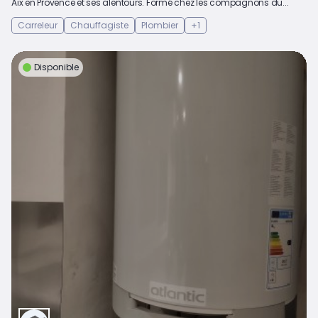
Aix en Provence et ses alentours. Formé chez les compagnons du...
Carreleur
Chauffagiste
Plombier
+1
Disponible