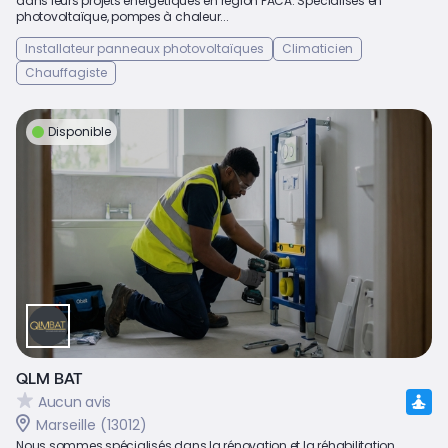
dans leurs projets énergétiques en région PACA. Spécialisés en
photovoltaïque, pompes à chaleur...
Installateur panneaux photovoltaïques
Climaticien
Chauffagiste
Disponible
QLM BAT
Aucun avis
Marseille (13012)
Nous sommes spécialisés dans la rénovation et la réhabilitation