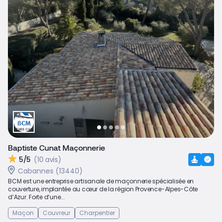
Baptiste Cunat Maçonnerie
5/5
(10 avis)
Cabannes (13440)
BCM est une entreprise artisanale de maçonnerie spécialisée en
couverture, implantée au cœur de la région Provence-Alpes-Côte
d’Azur. Forte d’une...
Maçon
Couvreur
Charpentier