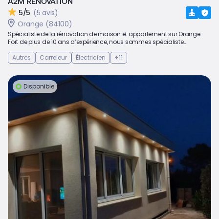
A2M RENOVATION
5/5
(5 avis)
Orange (84100)
Spécialiste de la rénovation de maison et appartement sur Orange
Fort de plus de 10 ans d’expérience, nous sommes spécialiste...
Autres
Carreleur
Électricien
+11
Disponible