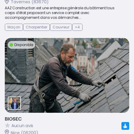
Tavernes (83670)
AAZ Construction est une entreprise générale du bâtiment tous
corps d’état proposant un service complet avec
accompagnement dans vos démarches...
Maçon
Charpentier
Couvreur
+4
Disponible
BIOSEC
Aucun avis
Nice (06200)