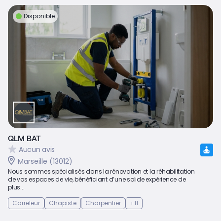
Disponible
QLM BAT
Aucun avis
Marseille (13012)
Nous sommes spécialisés dans la rénovation et la réhabilitation
de vos espaces de vie, bénéficiant d’une solide expérience de
plus...
Carreleur
Chapiste
Charpentier
+11