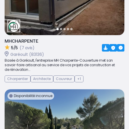
MHCHARPENTE
5/5
(7 avis)
Garéoult (83136)
Basée à Garéoult, l'entreprise MH Charpente-Couverture met son
savoir-faire artisanal au service de vos projets de construction et
de rénovation...
Charpentier
Architecte
Couvreur
+1
Disponibilité inconnue