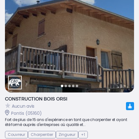
CONSTRUCTION BOIS ORSI
Aucun avis
Pontis (05160)
Fort de plus de 15 ans d'expérience en tant que charpentier et ayant
été formé auprès d'entreprises où qualité et...
Couvreur
Charpentier
Zingueur
+1