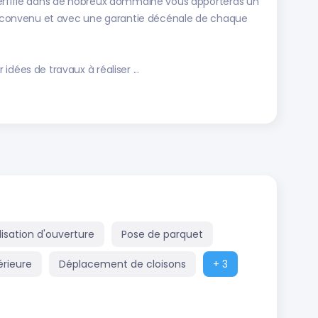
cerfifié dans de nobreux dommaine vous apporteras un
lai convenu et avec une garantie décénale de chaque
dées de travaux à réaliser ...
lisation d'ouverture
Pose de parquet
érieure
Déplacement de cloisons
+ 3