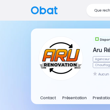
Que rech
Dispon
Aru R
Agenceur
Chauffag
Aucun 
Contact
Présentation
Prestati