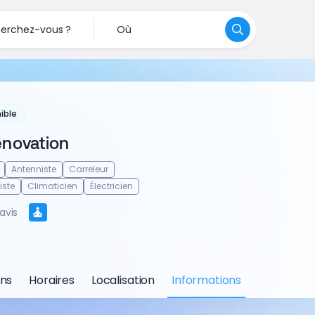
erchez-vous ?
Où
ible
énovation
Antenniste
Carreleur
iste
Climaticien
Électricien
avis
ons
Horaires
Localisation
Informations