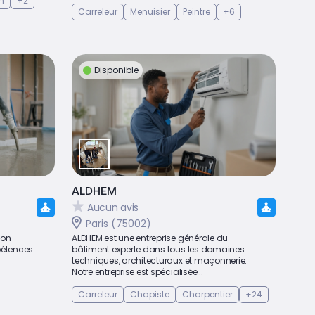
en
+2
Carreleur
Menuisier
Peintre
+6
Disponible
ALDHEM
Aucun avis
Paris (75002)
ion
ALDHEM est une entreprise générale du
pétences
bâtiment experte dans tous les domaines
techniques, architecturaux et maçonnerie.
Notre entreprise est spécialisée...
Carreleur
Chapiste
Charpentier
+24