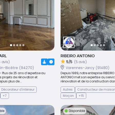
ARL
RIBEIRO ANTONIO
 avis)
5/5
(5 avis)
lin-Bicêtre (94270)
Varennes-Jarcy (91480)
 Plus de 25 ans d’expertise au
Depuis 1989, notre entreprise RIBEIRO
s projets de rénovation et
ANTONIO met son expertise au servic
puis plus de...
rénovation et de la construction dans
Décorateur d'intérieur
Autres
Constructeur de maiso
+7
Maçon
+15
ble
Disponible