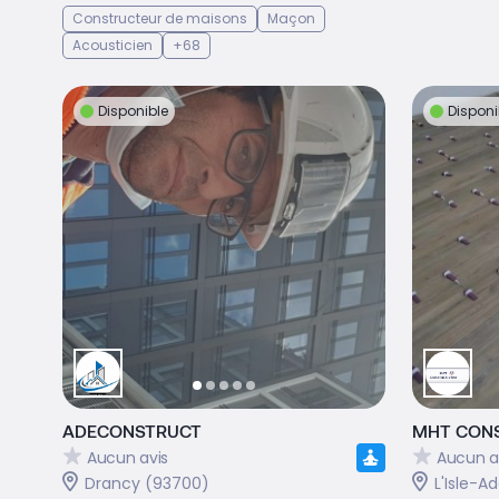
Constructeur de maisons
Maçon
Acousticien
+68
Disponible
Disponi
ADECONSTRUCT
MHT CON
Aucun avis
Aucun a
Drancy (93700)
L'Isle-