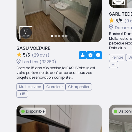
SARL TED
5/5
(9 
Dammari
Basée à Damm
Mollar est une
perpétue l'ex
SASU VOLTAIRE
Forts d'un...
5/5
(29 avis)
Peintre
Dé
Les Lilas (93260)
+1
Forte de 15 ans d'expertise, la SASU Voltaire est
votre partenaire de confiance pour tous vos
projets de rénovation complète...
Multi service
Carreleur
Charpentier
+15
Disponible
Disponi