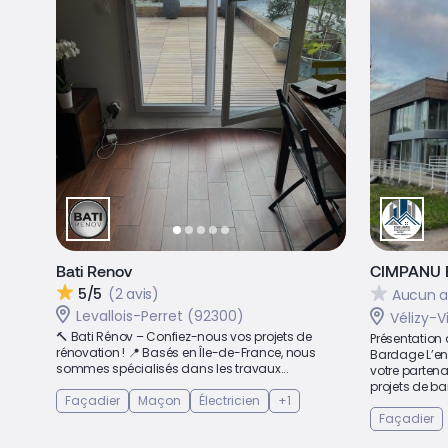
Bati Renov
CIMPANU
5/5
(2 avis)
Aucun a
Levallois-Perret (92300)
Vélizy-V
🔨 Bati Rénov – Confiez-nous vos projets de
Présentation 
rénovation ! 📍 Basés en Île-de-France, nous
Bardage L’en
sommes spécialisés dans les travaux...
votre partena
projets de bar
Façadier
Maçon
Électricien
+1
Façadier