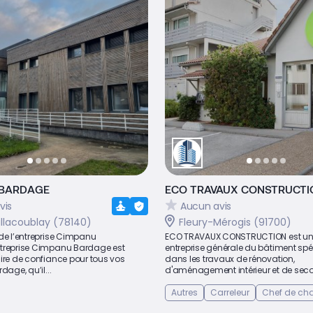
 BARDAGE
ECO TRAVAUX CONSTRUCTI
vis
Aucun avis
illacoublay (78140)
Fleury-Mérogis (91700)
de l’entreprise Cimpanu
ECO TRAVAUX CONSTRUCTION est u
treprise Cimpanu Bardage est
entreprise générale du bâtiment spé
ire de confiance pour tous vos
dans les travaux de rénovation,
dage, qu’il...
d'aménagement intérieur et de seco
Autres
Carreleur
Chef de cha