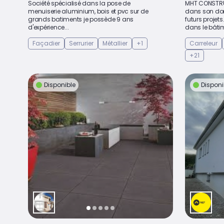
Société spécialisé dans la pose de
MHT CONSTRUC
menuiserie aluminium, bois et pvc sur de
dans son dom
grands batiments je possède 9 ans
futurs proje
d'expérience...
dans le bâtim
Façadier
Serrurier
Métallier
+1
Carreleur
+21
Disponible
Disponi