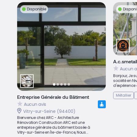
Disponible
Disponi
A.c.smetall
Aucun a
Bonjour, Je s
société en fév
d'expérience 
Métallier
Entreprise Générale du Bâtiment
Aucun avis
Vitry-sur-Seine (94400)
Bienvenue chez ARC - Architecture
Rénovation Construction ARC est une
entreprise générale du bâtiment basée à
Vitry-sur-Seine en Île-de-France, Nous...