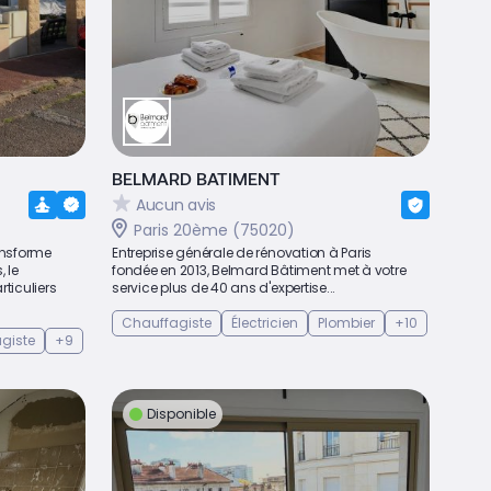
BELMARD BATIMENT
Aucun avis
Paris 20ème (75020)
ansforme
Entreprise générale de rénovation à Paris
 le
fondée en 2013, Belmard Bâtiment met à votre
iculiers
service plus de 40 ans d'expertise...
Chauffagiste
Électricien
Plombier
+10
giste
+9
Disponible