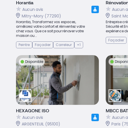
Horantia
Rénovation
Aucun avis
Aucun a
Mitry-Mory (77290)
Saint 
Horantia, Transformez vos espaces,
Entreprise cr
améliorez votre confort et réinventez votre
Sécurité et E
chez vous. Que ce soit pour rénover votre
expérience de
maison ou...
Façadier
Peintre
Façadier
Carreleur
+1
Disponible
Disponi
HEXAGONE ISO
MBCC BA
Aucun avis
Aucun a
ARGENTEUIL (95100)
Paris (7