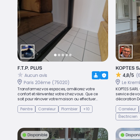
F.T.P. PLUS
KOPTES S
Aucun avis
4,8/5
(6
Paris 20ème (75020)
Le Krem
Transformez vos espaces, améliorez votre
KOPTES SARL –
confort et réinventez votre chez vous. Que ce
service de vo
soit pour rénover votre maison ou effectuer...
décoration De
Peintre
Carreleur
Plombier
+10
Carreleur
Électricien
Disponible
Disponi