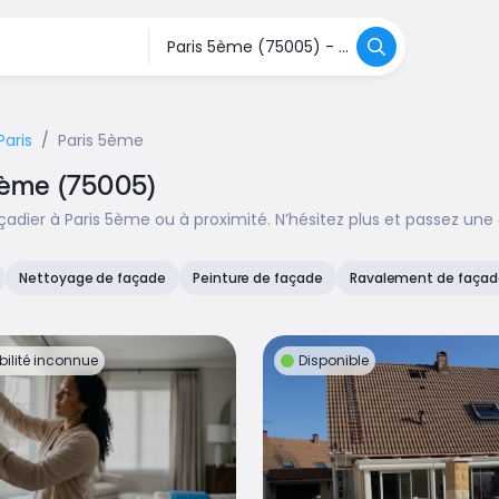
Paris
Paris 5ème
 5ème (75005)
adier à Paris 5ème ou à proximité. N’hésitez plus et passez une
Nettoyage de façade
Peinture de façade
Ravalement de façad
bilité inconnue
Disponible