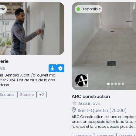
ble
Disponible
erie
vis
uis Bernard Lucht J'ai ouvert ma
rier 2024. Fort de plus de 15 ans
dans...
Serrurier
Storiste
+2
ARC construction
Aucun avis
Saint-Quentin (75000)
ARC Construction est une entreprise 
croissance, spécialisée dans le carr
faïence et la chape depuis plus de...