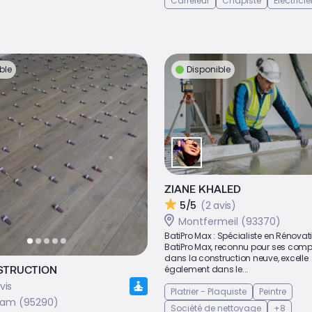
Carreleur
Chapiste
Électrici
ble
Disponible
ZIANE KHALED
5/5
(2 avis)
Montfermeil (93370)
BatiPro Max : Spécialiste en Rénovat
BatiPro Max, reconnu pour ses com
dans la construction neuve, excelle
STRUCTION
également dans le...
vis
Platrier - Plaquiste
Peintre
Adam (95290)
Société de nettoyage
+8