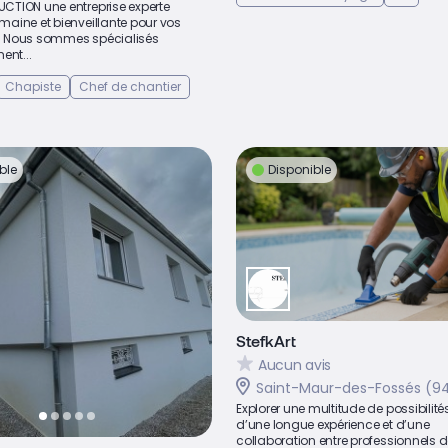
TION une entreprise experte
aine et bienveillante pour vos
ts. Nous sommes spécialisés
ent...
Chapiste
Chef de chantier
ble
Disponible
StefkArt
Aucun avis
Saint-Maur-des-Fossés (9
Explorer une multitude de possibilités
d’une longue expérience et d’une
collaboration entre professionnels 