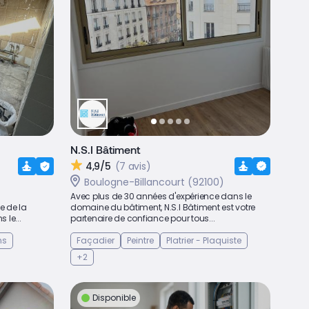
N.S.I Bâtiment
4,9/5
(7 avis)
Boulogne-Billancourt (92100)
Avec plus de 30 années d'expérience dans le
e de la
domaine du bâtiment, N.S.I Bâtiment est votre
 le...
partenaire de confiance pour tous...
ns
Façadier
Peintre
Platrier - Plaquiste
+2
Disponible