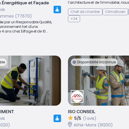
 Énergétique et Façade
l’architecture et de l’immobilier, nous.
vis
Chef de chantier
Climaticien
Mammes (77670)
+24
éée par un Responsable Qualité,
nvironnement fort d'une
 4 ans chez Eiffage et de 10...
ble
Disponibilité inconnue
TIMENT
ISO CONSEIL
vis
5/5
(1 avis)
5020)
Athis-Mons (91200)