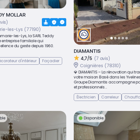
DY MOLLAR
avis)
e-les-Lys (77190)
arie-les-Lys, la SARL Teddy
 entreprise familiale qui
cellence du geste depuis 1960.
DIAMANTIS
4,7/5
(7 avis)
corateur d'intérieur
Façadier
Coignières (78310)
💎 DIAMANTIS – La rénovation qui tr
votre maison Basé dans les Yvelines,
Groupe Diamantis accompagne part
et professionnels...
Électricien
Carreleur
Chauffa
ble
Disponible