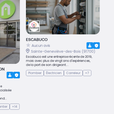
ESCABUCO
Aucun avis
Sainte-Geneviève-des-Bois (91700)
Escabuco est une entreprise récente de 2019,
mais avec plus de vingt ans d'expériences,
de la part de son dirigeant....
ON
Plombier
Électricien
Carreleur
+7
ne
cialisée
nd...
ntier
+14