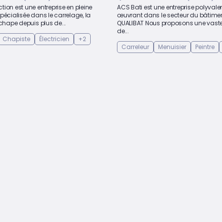
ion est une entreprise en pleine
ACS Bati est une entreprise polyvale
pécialisée dans le carrelage, la
œuvrant dans le secteur du bâtimen
 chape depuis plus de...
QUALIBAT Nous proposons une vas
de...
Chapiste
Électricien
+2
Carreleur
Menuisier
Peintre