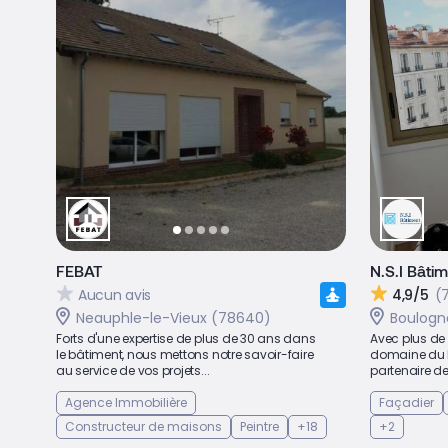
FEBAT
N.S.I Bâti
Aucun avis
4,9/5
(7
Neauphle-le-Vieux (78640)
Boulogne
Forts d'une expertise de plus de 30 ans dans
Avec plus de
le bâtiment, nous mettons notre savoir-faire
domaine du bâ
au service de vos projets...
partenaire de
Agence Immobilière
Façadier
Constructeur de maisons
Peintre
+18
+2