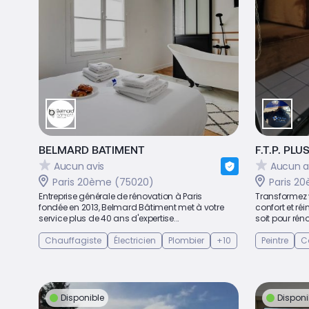
BELMARD BATIMENT
F.T.P. PLU
Aucun avis
Aucun a
Paris 20ème (75020)
Paris 2
Entreprise générale de rénovation à Paris
Transformez 
fondée en 2013, Belmard Bâtiment met à votre
confort et ré
service plus de 40 ans d'expertise...
soit pour rén
Chauffagiste
Électricien
Plombier
+10
Peintre
C
Disponible
Disponi