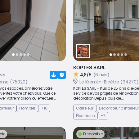
S
KOPTES SARL
vis
4,8/5
(6 avis)
0ème (75020)
Le Kremlin-Bicêtre (94270)
vos espaces, améliorez votre
KOPTES SARL – Plus de 25 ans d’expe
inventez votre chez vous. Que ce
service de vos projets de rénovation
over votre maison ou effectuer...
décoration Depuis plus de...
arreleur
Plombier
+10
Carreleur
Décorateur d'intérieur
Électricien
+7
ble
Disponible