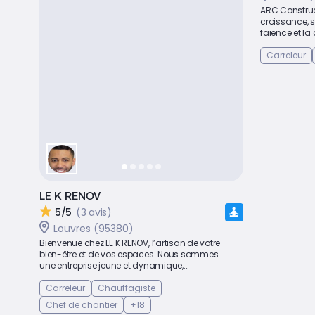
ARC Construct
croissance, s
faïence et la
Carreleur
LE K RENOV
5/5
(3 avis)
Louvres (95380)
Bienvenue chez LE K RENOV, l’artisan de votre
bien-être et de vos espaces. Nous sommes
une entreprise jeune et dynamique,...
Carreleur
Chauffagiste
Chef de chantier
+18