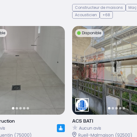
Constructeur de maisons
Maç
Acousticien
+68
ble
Disponible
ruction
ACS BATI
vis
Aucun avis
uentin (75000)
Rueil-Malmaison (92500)