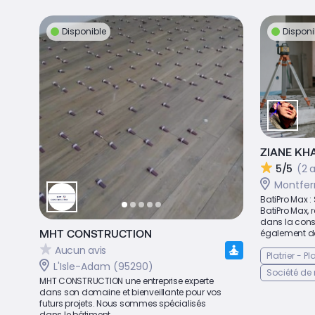
Disponible
Disponi
ZIANE KH
5/5
(2 a
Montfer
BatiPro Max :
BatiPro Max,
dans la const
MHT CONSTRUCTION
également da
Aucun avis
Platrier - P
L'Isle-Adam (95290)
Société de
MHT CONSTRUCTION une entreprise experte
dans son domaine et bienveillante pour vos
futurs projets. Nous sommes spécialisés
dans le bâtiment...