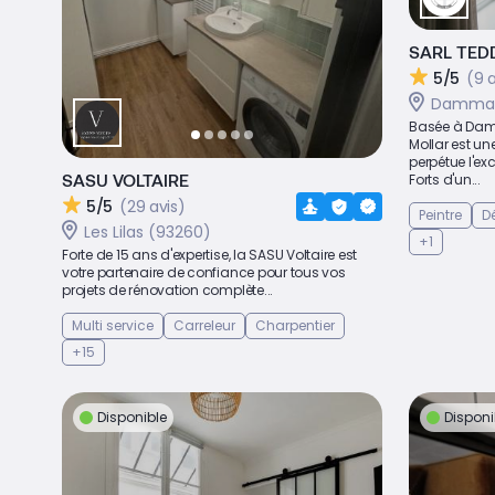
SARL TED
5/5
(9 
Dammari
Basée à Damm
Mollar est une
perpétue l'ex
SASU VOLTAIRE
Forts d'un...
5/5
(29 avis)
Peintre
Dé
Les Lilas (93260)
+1
Forte de 15 ans d'expertise, la SASU Voltaire est
votre partenaire de confiance pour tous vos
projets de rénovation complète...
Multi service
Carreleur
Charpentier
+15
Disponible
Disponi