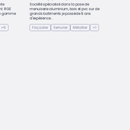
nte
Société spécialisé dans la pose de
t. RGE
menuiserie aluminium, bois et pvc sur de
te gamme
grands batiments je possède 9 ans
d'expérience...
+6
Façadier
Serrurier
Métallier
+1