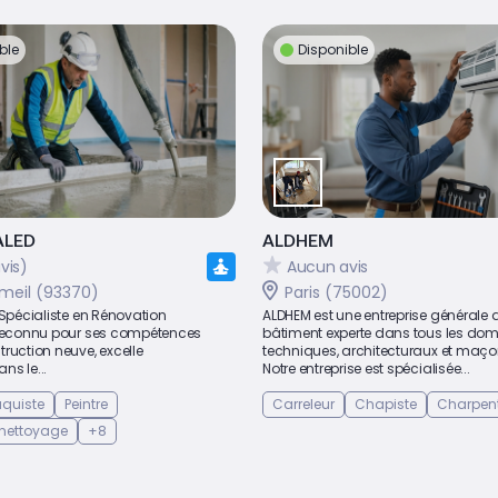
ble
Disponible
ALED
ALDHEM
vis)
Aucun avis
meil (93370)
Paris (75002)
 Spécialiste en Rénovation
ALDHEM est une entreprise générale 
 reconnu pour ses compétences
bâtiment experte dans tous les do
ruction neuve, excelle
techniques, architecturaux et maço
ns le...
Notre entreprise est spécialisée...
laquiste
Peintre
Carreleur
Chapiste
Charpent
 nettoyage
+8