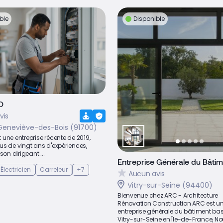
ble
Disponible
O
vis
Geneviève-des-Bois (91700)
une entreprise récente de 2019,
us de vingt ans d'expériences,
son dirigeant....
Entreprise Générale du Bâti
Électricien
Carreleur
+7
Aucun avis
Vitry-sur-Seine (94400)
Bienvenue chez ARC - Architecture
Rénovation Construction ARC est u
entreprise générale du bâtiment ba
Vitry-sur-Seine en Île-de-France, Nou