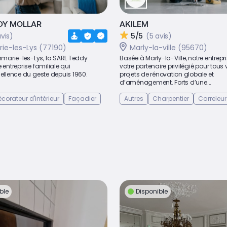
DY MOLLAR
AKILEM
avis)
5/5
(5 avis)
e-les-Lys (77190)
Marly-la-ville (95670)
arie-les-Lys, la SARL Teddy
Basée à Marly-la-Ville, notre entrepri
 entreprise familiale qui
votre partenaire privilégié pour tous
cellence du geste depuis 1960.
projets de rénovation globale et
d’aménagement. Forts d’une...
corateur d'intérieur
Façadier
Autres
Charpentier
Carreleur
ble
Disponible