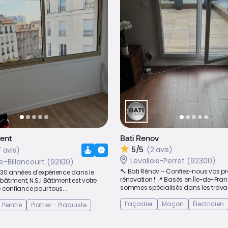
ment
Bati Renov
5/5
(2 avis)
 avis)
Levallois-Perret (92300)
-Billancourt (92100)
🔨 Bati Rénov – Confiez-nous vos pr
 30 années d'expérience dans le
rénovation ! 📍 Basés en Île-de-Fra
timent, N.S.I Bâtiment est votre
sommes spécialisés dans les travau
 confiance pour tous...
Façadier
Maçon
Électricien
Peintre
Platrier - Plaquiste