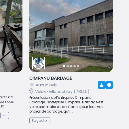
CIMPANU BARDAGE
Aucun avis
Vélizy-Villacoublay (78140)
ojets de
Présentation de l’entreprise Cimpanu
nce, nous
Bardage L’entreprise Cimpanu Bardage est
x...
votre partenaire de confiance pour tous vos
projets de bardage, qu’il...
+1
Façadier