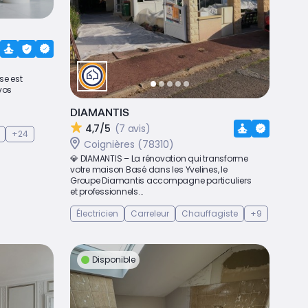
se est
 vos
DIAMANTIS
4,7/5
(7 avis)
+24
Coignières (78310)
💎 DIAMANTIS – La rénovation qui transforme
votre maison Basé dans les Yvelines, le
Groupe Diamantis accompagne particuliers
et professionnels...
Électricien
Carreleur
Chauffagiste
+9
Disponible