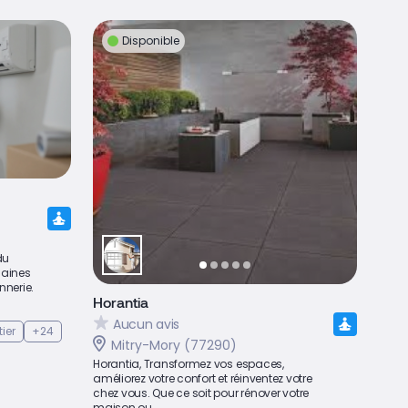
Disponible
du
maines
nnerie.
Horantia
Aucun avis
ier
+24
Mitry-Mory (77290)
Horantia, Transformez vos espaces,
améliorez votre confort et réinventez votre
chez vous. Que ce soit pour rénover votre
maison ou...