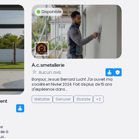
Disponible
A.c.smetallerie
Aucun avis
Bonjour, Je suis Bernard Lucht J'ai ouvert ma
société en février 2024. Fort de plus de 15 ans
d'expérience dans...
Métallier
Serrurier
Storiste
+2
ment
ne
sée à
s...