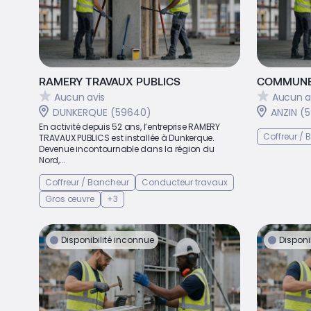
RAMERY TRAVAUX PUBLICS
COMMUNE
Aucun avis
Aucun a
DUNKERQUE (59640)
ANZIN (
En activité depuis 52 ans, l’entreprise RAMERY
Coffreur /
TRAVAUX PUBLICS est installée à Dunkerque.
Devenue incontournable dans la région du
Nord,...
Coffreur / Bancheur
Conducteur travaux
Gros œuvre
+3
Disponibilité inconnue
Disponi