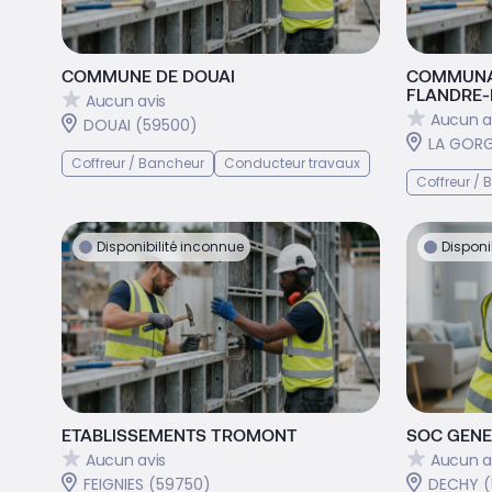
COMMUNE DE DOUAI
COMMUNA
FLANDRE-
Aucun avis
Aucun a
DOUAI (59500)
LA GORG
Coffreur / Bancheur
Conducteur travaux
Coffreur /
Disponibilité inconnue
Disponi
ETABLISSEMENTS TROMONT
SOC GENE
Aucun avis
Aucun a
FEIGNIES (59750)
DECHY (