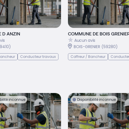
 D ANZIN
COMMUNE DE BOIS GRENIE
vis
Aucun avis
59410)
BOIS-GRENIER (59280)
 Bancheur
Conducteur travaux
Coffreur / Bancheur
Conducteu
bilité inconnue
Disponibilité inconnue