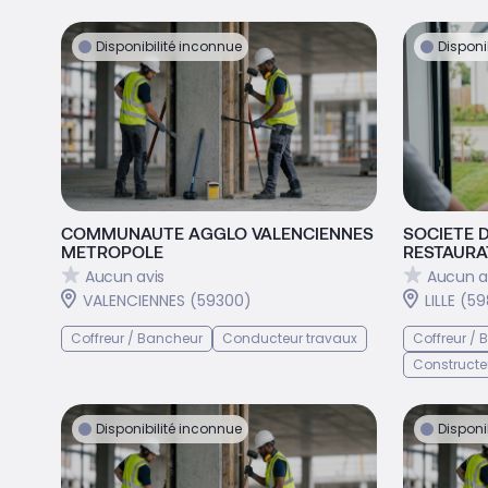
Disponibilité inconnue
Disponi
COMMUNAUTE AGGLO VALENCIENNES
SOCIETE 
METROPOLE
RESTAURAT
Aucun avis
Aucun a
VALENCIENNES (59300)
LILLE (5
Coffreur / Bancheur
Conducteur travaux
Coffreur /
Constructe
Disponibilité inconnue
Disponi