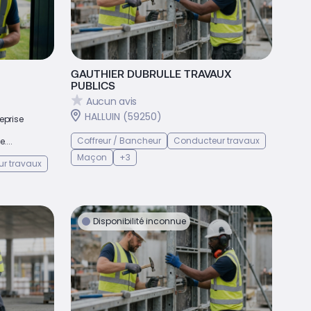
GAUTHIER DUBRULLE TRAVAUX
PUBLICS
Aucun avis
HALLUIN (59250)
eprise
Coffreur / Bancheur
Conducteur travaux
....
Maçon
+3
r travaux
Disponibilité inconnue