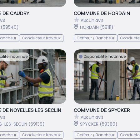
 DE CAUDRY
COMMUNE DE HORDAIN
vis
Aucun avis
 (59540)
HORDAIN (59111)
 Bancheur
Conducteur travaux
Coffreur / Bancheur
Conducteu
bilité inconnue
Disponibilité inconnue
DE NOYELLES LES SECLIN
COMMUNE DE SPYCKER
vis
Aucun avis
S-LES-SECLIN (59139)
SPYCKER (59380)
 Bancheur
Conducteur travaux
Coffreur / Bancheur
Conducteu