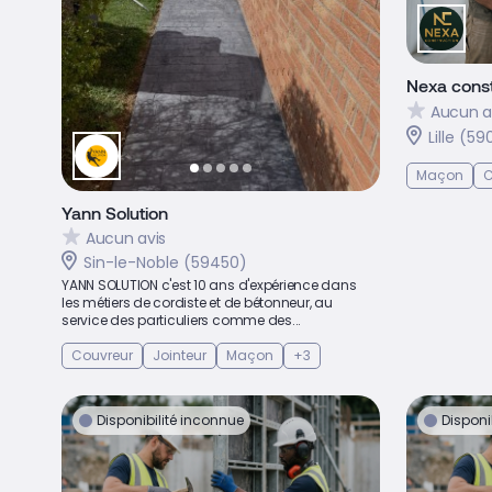
Nexa const
Aucun a
Lille (5
Maçon
C
Yann Solution
Aucun avis
Sin-le-Noble (59450)
YANN SOLUTION c'est 10 ans d'expérience dans
les métiers de cordiste et de bétonneur, au
service des particuliers comme des...
Couvreur
Jointeur
Maçon
+3
Disponibilité inconnue
Disponi