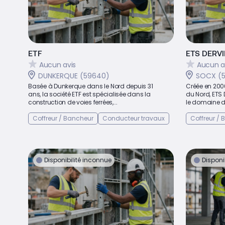
ETF
ETS DERVI
Aucun avis
Aucun a
DUNKERQUE (59640)
SOCX (
Basée à Dunkerque dans le Nord depuis 31
Créée en 200
ans, la société ETF est spécialisée dans la
du Nord, ETS 
construction de voies ferrées,...
le domaine de
Coffreur / Bancheur
Conducteur travaux
Coffreur /
Disponibilité inconnue
Disponi