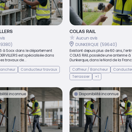
LLERS
COLAS RAIL
vis
Aucun avis
59380)
DUNKERQUE (59640)
6 à Socx dans le département
Existant depuis plus de 60 ans, l’entr
DERVILLERS est spécialisée dans
COLAS RAIL possède une antenne à
s travaux de...
Dunkerque, dans le Nord de la France
 Bancheur
Conducteur travaux
Coffreur / Bancheur
Conducteu
Terrassier
+1
bilité inconnue
Disponibilité inconnue