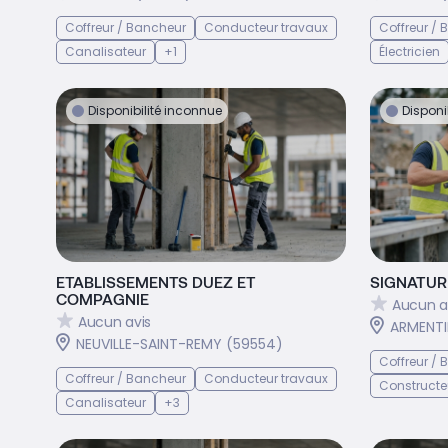
Coffreur / Bancheur
Conducteur travaux
Coffreur /
Canalisateur
+1
Électricien
Disponibilité inconnue
Disponi
ETABLISSEMENTS DUEZ ET
SIGNATUR
COMPAGNIE
Aucun a
Aucun avis
ARMENTI
NEUVILLE-SAINT-REMY (59554)
Coffreur /
Coffreur / Bancheur
Conducteur travaux
Constructe
Canalisateur
+3