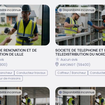
bilité inconnue
Disponibilité inconnue
DE RENOVATION ET DE
SOCIETE DE TELEPHONE ET 
ION DE LILLE
TELEDISTRIBUTION DU NOR
vis
Aucun avis
9800)
AWOINGT (59400)
 Bancheur
Conducteur travaux
Coffreur / Bancheur
Conducteu
ur de maisons
bilité inconnue
Disponibilité inconnue