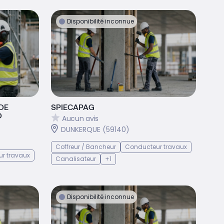
Disponibilité inconnue
DE
SPIECAPAG
D
Aucun avis
DUNKERQUE (59140)
Coffreur / Bancheur
Conducteur travaux
r travaux
Canalisateur
+1
Disponibilité inconnue