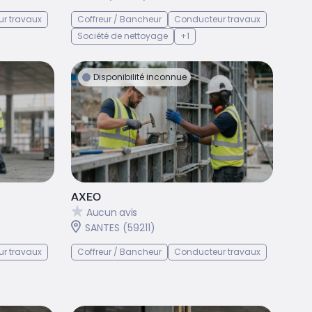
r travaux
Coffreur / Bancheur
Conducteur travaux
Société de nettoyage
+1
Disponibilité inconnue
AXEO
Aucun avis
SANTES (59211)
r travaux
Coffreur / Bancheur
Conducteur travaux