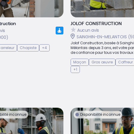
ruction
JOLOF CONSTRUCTION
Aucun avis
vis
SAINGHIN-EN-MELANTOIS (5
9000)
Jolof Construction, basée à Sainghi
arreleur
Chapiste
+4
Mélantois depuis 3 ans, est votre pa
de confiance pour tous vos travaux 
Maçon
Gros œuvre
Coffreur
+1
bilité inconnue
Disponibilité inconnue