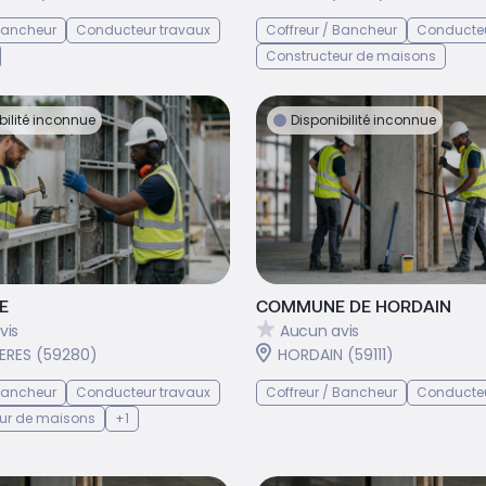
 Bancheur
Conducteur travaux
Coffreur / Bancheur
Conducteu
Constructeur de maisons
bilité inconnue
Disponibilité inconnue
E
COMMUNE DE HORDAIN
vis
Aucun avis
ERES (59280)
HORDAIN (59111)
 Bancheur
Conducteur travaux
Coffreur / Bancheur
Conducteu
ur de maisons
+1