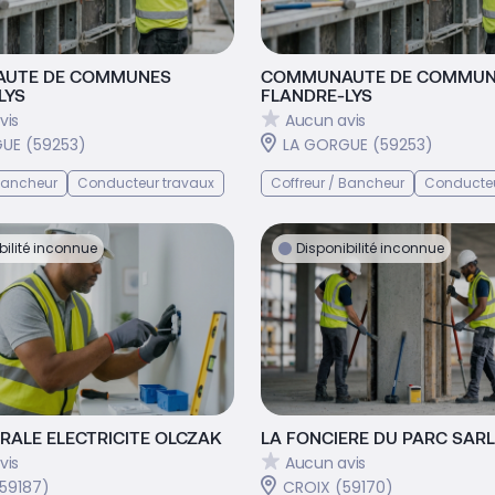
UTE DE COMMUNES
COMMUNAUTE DE COMMUN
LYS
FLANDRE-LYS
vis
Aucun avis
UE (59253)
LA GORGUE (59253)
 Bancheur
Conducteur travaux
Coffreur / Bancheur
Conducteu
bilité inconnue
Disponibilité inconnue
RALE ELECTRICITE OLCZAK
LA FONCIERE DU PARC SARL
vis
Aucun avis
59187)
CROIX (59170)