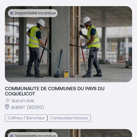
Disponibilité inconnue
COMMUNAUTE DE COMMUNES DU PAYS DU
COQUELICOT
Aucun avis
ALBERT (80300)
Coffreur / Bancheur
Conducteur travaux
Disponibilité inconnue