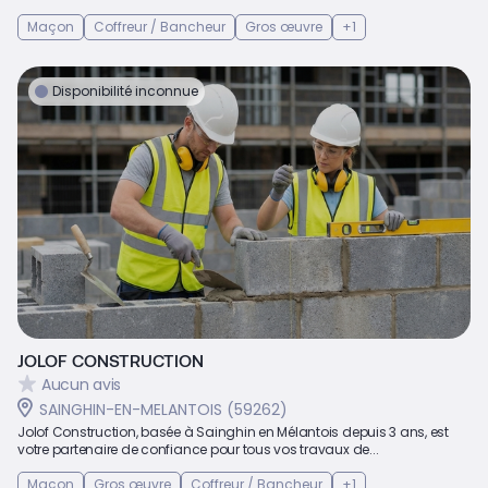
Maçon
Coffreur / Bancheur
Gros œuvre
+1
Disponibilité inconnue
JOLOF CONSTRUCTION
Aucun avis
SAINGHIN-EN-MELANTOIS (59262)
Jolof Construction, basée à Sainghin en Mélantois depuis 3 ans, est
votre partenaire de confiance pour tous vos travaux de...
Maçon
Gros œuvre
Coffreur / Bancheur
+1