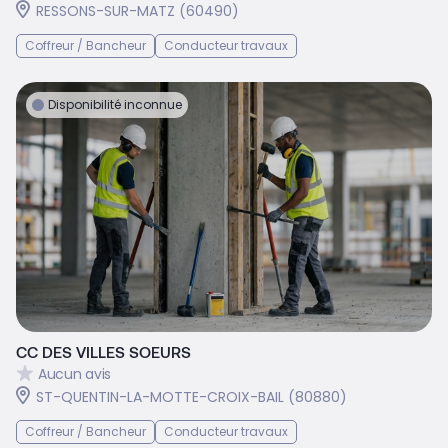
RESSONS-SUR-MATZ (60490)
Coffreur / Bancheur
Conducteur travaux
Disponibilité inconnue
CC DES VILLES SOEURS
Aucun avis
ST-QUENTIN-LA-MOTTE-CROIX-BAIL (80880)
Coffreur / Bancheur
Conducteur travaux