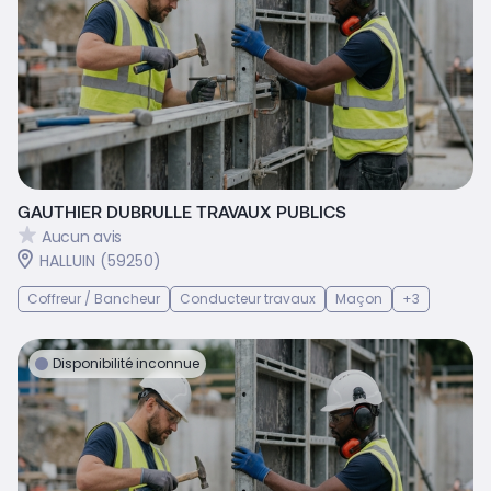
GAUTHIER DUBRULLE TRAVAUX PUBLICS
Aucun avis
HALLUIN (59250)
Coffreur / Bancheur
Conducteur travaux
Maçon
+3
Disponibilité inconnue