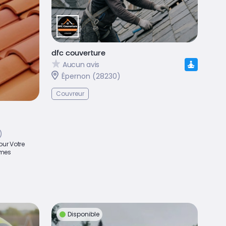
dfc couverture
Aucun avis
Épernon (28230)
Couvreur
)
ur Votre
 mes
Disponible