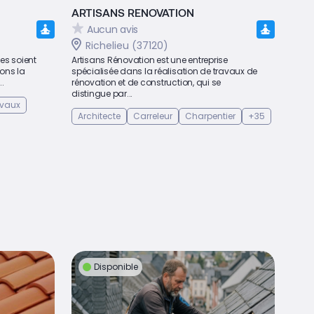
ARTISANS RENOVATION
Aucun avis
Richelieu (37120)
ues soient
Artisans Rénovation est une entreprise
ons la
spécialisée dans la réalisation de travaux de
..
rénovation et de construction, qui se
distingue par...
avaux
Architecte
Carreleur
Charpentier
+35
Disponible