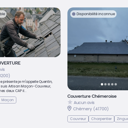
ble
Disponibilité inconnue
UVERTURE
vis
8200)
e présente je m'appelle Quentin,
Je suis Artisan Maçon-Couvreur,
es deux CAP il...
Couverture Chémeroise
Maçon
Aucun avis
Chémery (41700)
Couvreur
Charpentier
Zingu