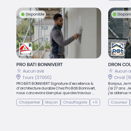
Disponible
Disponi
PRO BATI BONNIVERT
DRON CO
Aucun avis
Aucun a
Tours (37000)
Orval (1
PRO BÂTI BONNIVERT Signature d’excellence &
Bonjour, Je m
d’architecture durable Chez Pro Bâti Bonnivert,
j'ai 27 ans. 
nous concevons bien plus que des travaux :...
j'ai obtenus m
Charpentier
Maçon
Chauffagiste
+11
Couvreur