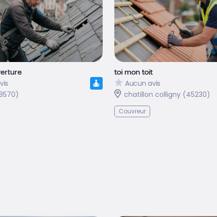
erture
toi mon toit
vis
Aucun avis
18570)
chatillon colligny (45230)
Couvreur