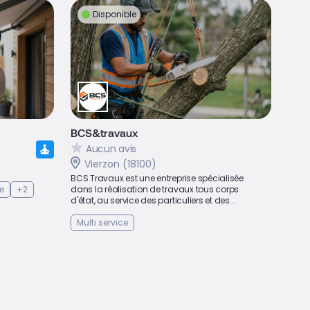
Disponible
BCS&travaux
Aucun avis
Vierzon (18100)
BCS Travaux est une entreprise spécialisée
e
+2
dans la réalisation de travaux tous corps
d'état, au service des particuliers et des...
Multi service