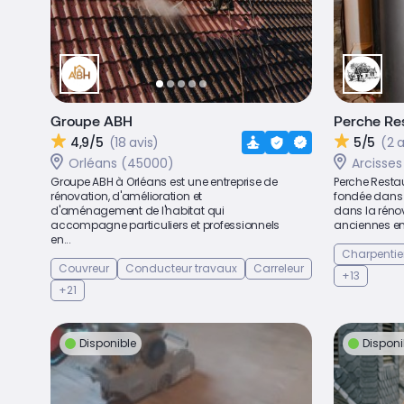
Groupe ABH
Perche Res
4,9/5
(18 avis)
5/5
(2 a
Orléans (45000)
Arcisse
Groupe ABH à Orléans est une entreprise de
Perche Restau
rénovation, d'amélioration et
fondée dans 
d'aménagement de l'habitat qui
dans la réno
accompagne particuliers et professionnels
anciennes en E
en...
Charpentie
Couvreur
Conducteur travaux
Carreleur
+13
+21
Disponible
Disponi