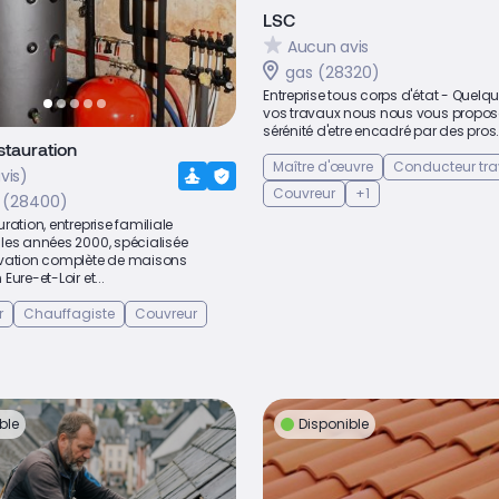
LSC
Aucun avis
gas (28320)
Entreprise tous corps d'état - Quelq
vos travaux nous nous vous propos
sérénité d'etre encadré par des pros.
tauration
Maître d'œuvre
Conducteur tr
vis)
Couvreur
+1
s (28400)
ration, entreprise familiale
les années 2000, spécialisée
vation complète de maisons
ure-et-Loir et...
r
Chauffagiste
Couvreur
ble
Disponible