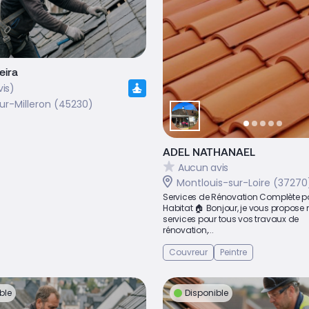
eira
vis)
sur-Milleron (45230)
ADEL NATHANAEL
Aucun avis
Montlouis-sur-Loire (37270
Services de Rénovation Complète po
Habitat 🏠 Bonjour, je vous propose
services pour tous vos travaux de
rénovation,...
Couvreur
Peintre
ble
Disponible