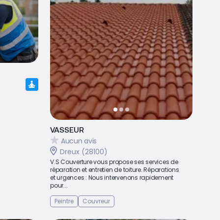
VASSEUR
Aucun avis
Dreux (28100)
V.S Couverture vous propose ses services de
réparation et entretien de toiture. Réparations
et urgences : Nous intervenons rapidement
pour...
Peintre
Couvreur