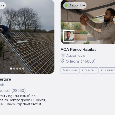
ble
Disponible
ACA Rénov'Habitat
Aucun avis
Orléans (45000)
Menuisier
Couvreur
Cuisinist
erture
vis
oussel (28260)
eur Zingueur Issu d'une
ez les Compagnons Du Devoir,
 . - Devis Rapide et Gratuit...