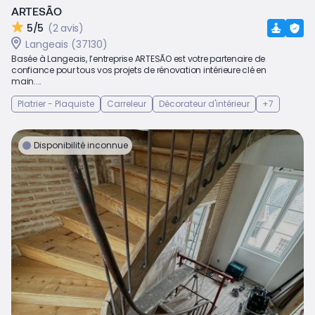
ARTESÃO
5/5
(2 avis)
Langeais (37130)
Basée à Langeais, l’entreprise ARTESÃO est votre partenaire de
confiance pour tous vos projets de rénovation intérieure clé en
main....
Platrier - Plaquiste
Carreleur
Décorateur d'intérieur
+7
Disponibilité inconnue