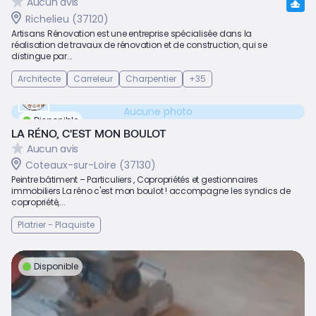
Aucun avis
Richelieu (37120)
Artisans Rénovation est une entreprise spécialisée dans la
réalisation de travaux de rénovation et de construction, qui se
distingue par...
Architecte
Carreleur
Charpentier
+35
Aucune photo
Disponible
LA RÉNO, C'EST MON BOULOT
Aucun avis
Coteaux-sur-Loire (37130)
Peintre bâtiment – Particuliers , Copropriétés et gestionnaires
immobiliers La réno c'est mon boulot ! accompagne les syndics de
copropriété,...
Platrier - Plaquiste
Disponible