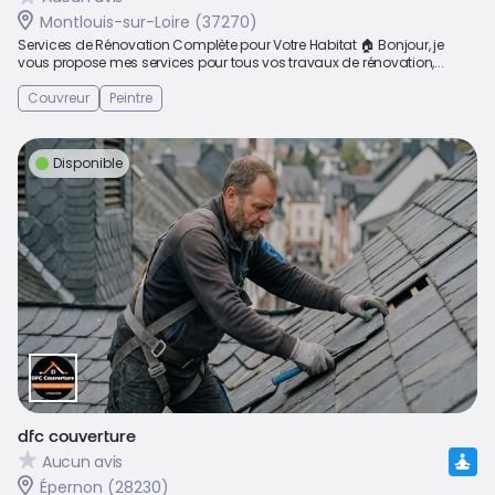
Montlouis-sur-Loire (37270)
Services de Rénovation Complète pour Votre Habitat 🏠 Bonjour, je
vous propose mes services pour tous vos travaux de rénovation,...
Couvreur
Peintre
Disponible
dfc couverture
Aucun avis
Épernon (28230)