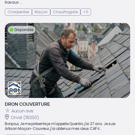
travaux :...
Charpentier
Maçon
Chauffagiste
+11
Disponible
DRON COUVERTURE
Aucun avis
Orval (18200)
Bonjour, Je me présente je m'appelle Quentin, j'ai 27 ans. Je suis
Artisan Maçon-Couvreur, j'ai obtenus mes deux CAP il...