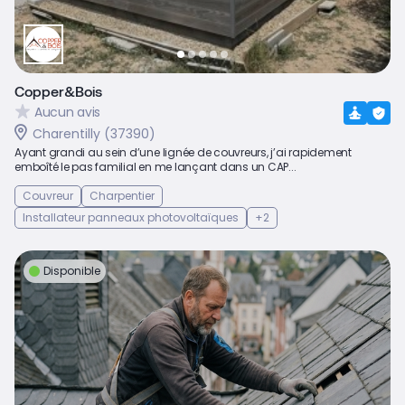
Copper&Bois
Aucun avis
Charentilly (37390)
Ayant grandi au sein d’une lignée de couvreurs, j’ai rapidement
emboîté le pas familial en me lançant dans un CAP...
Couvreur
Charpentier
Installateur panneaux photovoltaïques
+2
Disponible