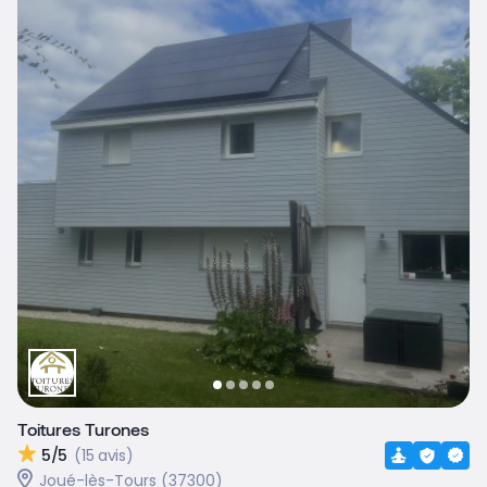
Toitures Turones
5/5
(15 avis)
Joué-lès-Tours (37300)