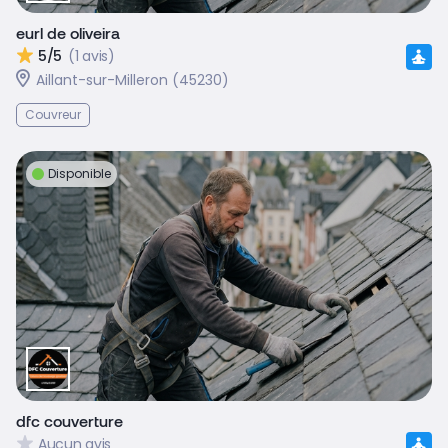
eurl de oliveira
5/5
(1 avis)
Aillant-sur-Milleron (45230)
Couvreur
Disponible
dfc couverture
Aucun avis