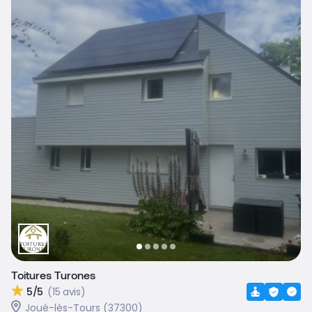
Toitures Turones
5/5
(15 avis)
Joué-lès-Tours (37300)