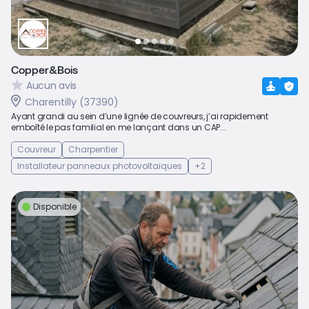
Copper&Bois
Aucun avis
Charentilly (37390)
Ayant grandi au sein d’une lignée de couvreurs, j’ai rapidement
emboîté le pas familial en me lançant dans un CAP...
Couvreur
Charpentier
Installateur panneaux photovoltaïques
+2
Disponible