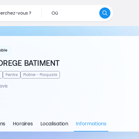
erchez-vous ?
Où
ible
OREGE BATIMENT
Peintre
Platrier - Plaquiste
avis
ons
Horaires
Localisation
Informations