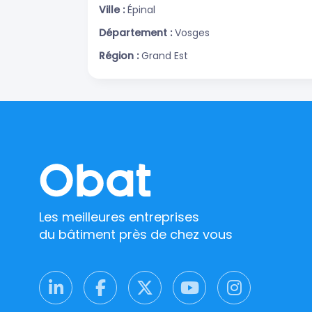
Ville :
Épinal
Département :
Vosges
Région :
Grand Est
Les meilleures entreprises
du bâtiment près de chez vous