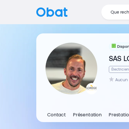
Que rech
Dispon
SAS L
Électricien
Aucun 
Contact
Présentation
Prestati