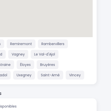
s
Remiremont
Rambervillers
rd
Vagney
Le Val-d'Ajol
traine
Éloyes
Bruyères
adol
Uxegney
Saint-Amé
Vincey
s
isponibles