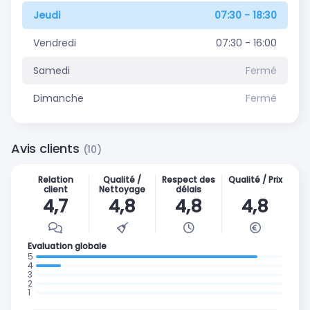
Jeudi
07:30 - 18:30
Vendredi
07:30 - 16:00
Samedi
Fermé
Dimanche
Fermé
Avis clients
(10)
Relation
Qualité /
Respect des
Qualité / Prix
client
Nettoyage
délais
4,7
4,8
4,8
4,8
Evaluation globale
: 9 avis
: 1
:
avis
:
0