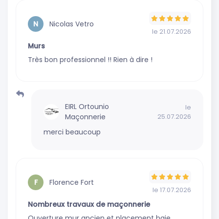
:
0
avis
0
avis
avis
Nicolas Vetro
N
le 21.07.2026
Murs
Très bon professionnel !! Rien à dire !
EIRL Ortounio
le
Maçonnerie
25.07.2026
merci beaucoup
Florence Fort
F
le 17.07.2026
Nombreux travaux de maçonnerie
Ouverture mur ancien et placement baie