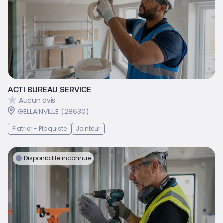
ACTI BUREAU SERVICE
Aucun avis
GELLAINVILLE (28630)
Platrier - Plaquiste
Jointeur
Disponibilité inconnue