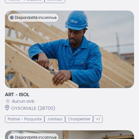
Disponibilité inconnue
ART - ISOL
Aucun avis
OYSONVILLE (28700)
Platrier - Plaquiste
Jointeur
Charpentier
+1
Disponibilité inconnue