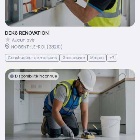
DEK6 RENOVATION
Aucun avis
NOGENT-LE-ROI (28210)
Constructeur de maisons
Gros œuvre
Maçon
+7
Disponibilité inconnue