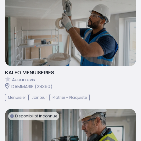
KALEO MENUISERIES
Aucun avis
DAMMARIE (28360)
Menuisier
Jointeur
Platrier - Plaquiste
Disponibilité inconnue