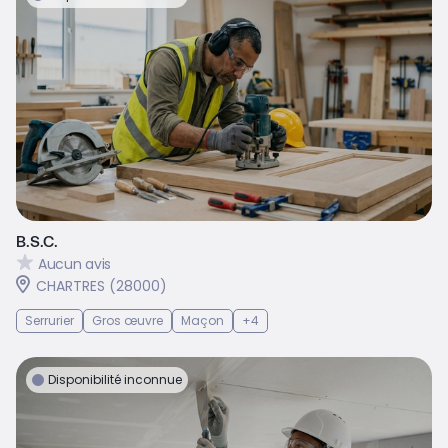
B.S.C.
Aucun avis
CHARTRES (28000)
Serrurier
Gros œuvre
Maçon
+4
Disponibilité inconnue