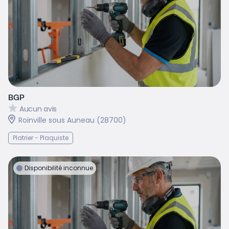
BGP
Aucun avis
Roinville sous Auneau (28700)
Platrier - Plaquiste
Disponibilité inconnue