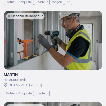
Platrier - Plaquiste
Jointeur
Maçon
+2
Disponibilité inconnue
MARTIN
Aucun avis
GELLAINVILLE (28630)
Platrier - Plaquiste
Jointeur