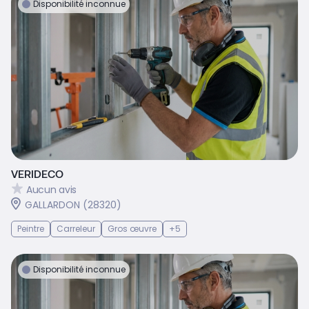
Disponibilité inconnue
VERIDECO
Aucun avis
GALLARDON (28320)
Peintre
Carreleur
Gros œuvre
+5
Disponibilité inconnue