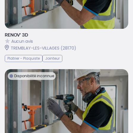
RENOV' 3D
Aucun avis
TREMBLAY-LES-VILLAGES (28170)
Platrier - Plaquiste
Jointeur
Disponibilité inconnue